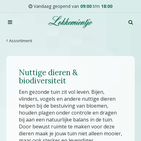
G
Vandaag geopend van
09:00
t/m
18:00
a
n
a
a
r
Assortiment
c
o
n
t
Nuttige dieren &
e
n
biodiversiteit
t
Een gezonde tuin zit vol leven. Bijen,
vlinders, vogels en andere nuttige dieren
helpen bij de bestuiving van bloemen,
houden plagen onder controle en dragen
bij aan een natuurlijke balans in de tuin.
Door bewust ruimte te maken voor deze
dieren maak je jouw tuin niet alleen mooier,
maar ook sterker en levendiger.