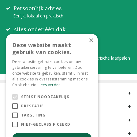
Persoonlijk advies
Eerlijk, lokaal en praktisch
Alles onder één dak
Van plant tot complete aanleg
×
Deze website maakt
Duurzaam en dorpsgemak
gebruik van cookies.
Lever je statiegeldflessen bij ons in én elektrische laadpalen
Deze website gebruikt cookies om uw
gebruikerservaring te verbeteren. Door
onze website te gebruiken, stemt u in met
alle cookies in overeenstemming met ons
Cookiebeleid.
Lees verder
Contact
STRIKT NOODZAKELIJK
Openingstijden
PRESTATIE
TARGETING
Meer informatie
NIET-GECLASSIFICEERD
Klantervaringen