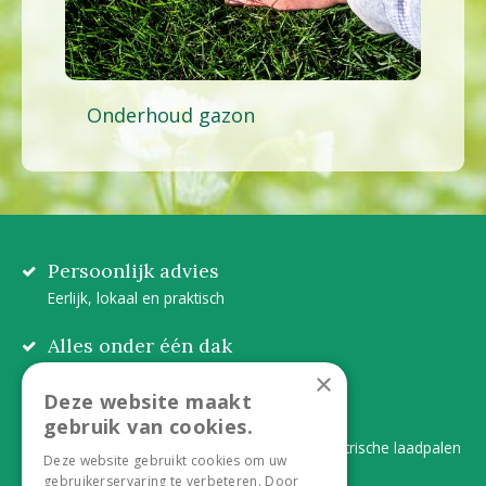
Onderhoud gazon
Persoonlijk advies
Eerlijk, lokaal en praktisch
Alles onder één dak
Van plant tot complete aanleg
×
Deze website maakt
Duurzaam en dorpsgemak
gebruik van cookies.
Lever je statiegeldflessen bij ons in én elektrische laadpalen
Deze website gebruikt cookies om uw
gebruikerservaring te verbeteren. Door