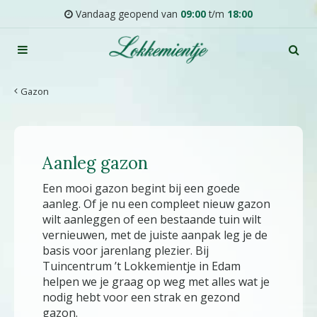
G
Vandaag geopend van
09:00
t/m
18:00
a
n
a
a
r
Gazon
c
o
n
t
Aanleg gazon
e
n
Een mooi gazon begint bij een goede
t
aanleg. Of je nu een compleet nieuw gazon
wilt aanleggen of een bestaande tuin wilt
vernieuwen, met de juiste aanpak leg je de
basis voor jarenlang plezier. Bij
Tuincentrum ’t Lokkemientje in Edam
helpen we je graag op weg met alles wat je
nodig hebt voor een strak en gezond
gazon.