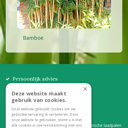
Bamboe
Persoonlijk advies
Eerlijk, lokaal en praktisch
×
Deze website maakt
Alles onder één dak
gebruik van cookies.
Van plant tot complete aanleg
Deze website gebruikt cookies om uw
gebruikerservaring te verbeteren. Door
Duurzaam en dorpsgemak
onze website te gebruiken, stemt u in met
Lever je statiegeldflessen bij ons in én elektrische laadpalen
alle cookies in overeenstemming met ons