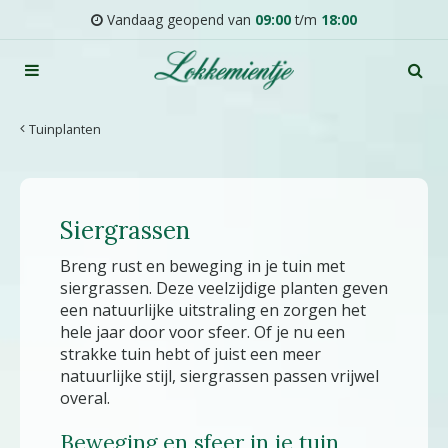
G
Vandaag geopend van
09:00
t/m
18:00
a
n
a
a
r
Tuinplanten
c
o
n
t
Siergrassen
e
n
Breng rust en beweging in je tuin met
t
siergrassen. Deze veelzijdige planten geven
een natuurlijke uitstraling en zorgen het
hele jaar door voor sfeer. Of je nu een
strakke tuin hebt of juist een meer
natuurlijke stijl, siergrassen passen vrijwel
overal.
Beweging en sfeer in je tuin