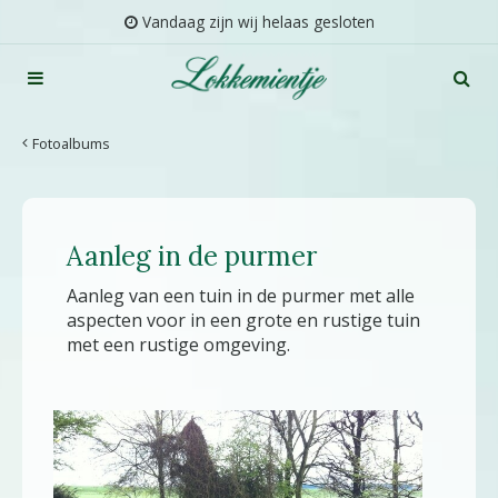
G
Vandaag zijn wij helaas gesloten
a
n
a
a
r
Fotoalbums
c
o
n
t
Aanleg in de purmer
e
n
Aanleg van een tuin in de purmer met alle
t
aspecten voor in een grote en rustige tuin
met een rustige omgeving.