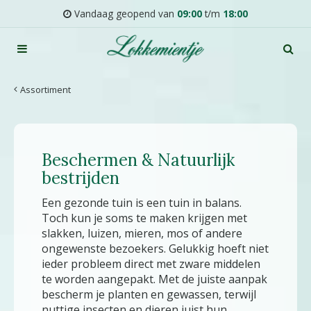
G
Vandaag geopend van
09:00
t/m
18:00
a
n
a
a
r
Assortiment
c
o
n
t
Beschermen & Natuurlijk
e
n
bestrijden
t
Een gezonde tuin is een tuin in balans.
Toch kun je soms te maken krijgen met
slakken, luizen, mieren, mos of andere
ongewenste bezoekers. Gelukkig hoeft niet
ieder probleem direct met zware middelen
te worden aangepakt. Met de juiste aanpak
bescherm je planten en gewassen, terwijl
nuttige insecten en dieren juist hun