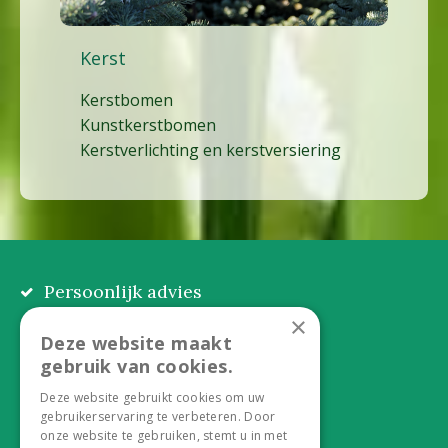
Kerst
Kerstbomen
Kunstkerstbomen
Kerstverlichting en kerstversiering
Persoonlijk advies
Eerlijk, lokaal en praktisch
×
Deze website maakt
Alles onder één dak
gebruik van cookies.
Van plant tot complete aanleg
Deze website gebruikt cookies om uw
gebruikerservaring te verbeteren. Door
Duurzaam en dorpsgemak
onze website te gebruiken, stemt u in met