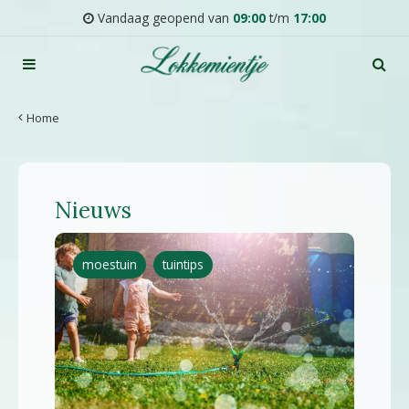
G
Vandaag geopend van
09:00
t/m
17:00
a
n
a
a
r
Home
c
o
n
t
Nieuws
e
n
t
moestuin
tuintips