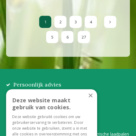
1
2
3
4
5
6
27
Persoonlijk advies
Eerlijk, lokaal en praktisch
×
Deze website maakt
Alles onder één dak
gebruik van cookies.
Van plant tot complete aanleg
Deze website gebruikt cookies om uw
gebruikerservaring te verbeteren. Door
Duurzaam en dorpsgemak
onze website te gebruiken, stemt u in met
Lever je statiegeldflessen bij ons in én elektrische laadpalen
alle cookies in overeenstemming met ons