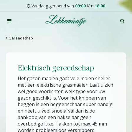
G
Vandaag geopend van
09:00
t/m
18:00
a
n
a
a
r
Gereedschap
c
o
n
t
Elektrisch gereedschap
e
n
Het gazon maaien gaat vele malen sneller
t
met een elektrische grasmaaier. Laat u zich
wel goed voorlichten welk type voor uw
gazon geschikt is. Voor het knippen van
heggen is een heggenschaar super handig
en heeft u veel snoeiafval dan is de
aankoop van een hakselaar geen
overbodige luxe. Takken tot max. 45 mm
worden probleemloos versnipperd.