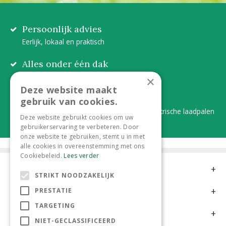
Persoonlijk advies
Eerlijk, lokaal en praktisch
Alles onder één dak
Van plant tot complete aanleg
×
Deze website maakt
Duurzaam en dorpsgemak
gebruik van cookies.
Lever je statiegeldflessen bij ons in én elektrische laadpalen
Deze website gebruikt cookies om uw
gebruikerservaring te verbeteren. Door
onze website te gebruiken, stemt u in met
alle cookies in overeenstemming met ons
Cookiebeleid.
Lees verder
Contact
STRIKT NOODZAKELIJK
Openingstijden
PRESTATIE
TARGETING
Meer informatie
NIET-GECLASSIFICEERD