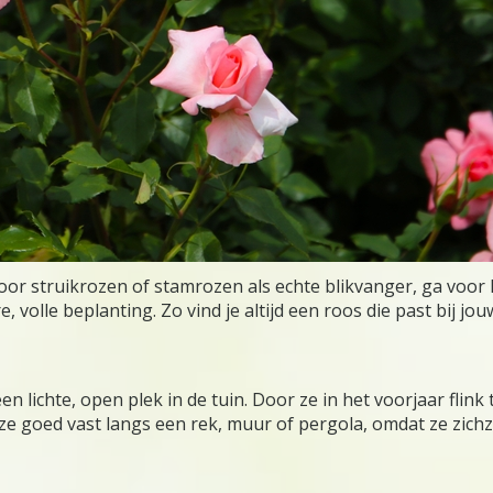
 voor struikrozen of stamrozen als echte blikvanger, ga voor
olle beplanting. Zo vind je altijd een roos die past bij jou
ichte, open plek in de tuin. Door ze in het voorjaar flink te
e goed vast langs een rek, muur of pergola, omdat ze zichze