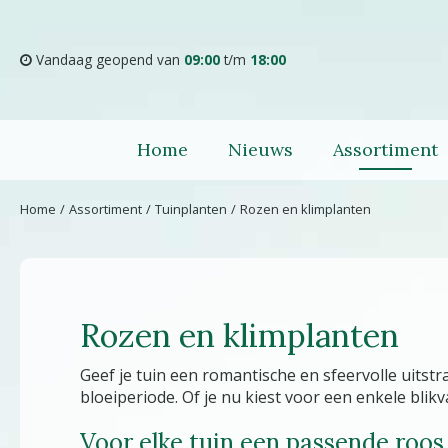
Ga
naar
content
Vandaag geopend van
09:00
t/m
18:00
Home
Nieuws
Assortiment
Home
Assortiment
Tuinplanten
Rozen en klimplanten
Rozen en klimplanten
Geef je tuin een romantische en sfeervolle uitstr
bloeiperiode. Of je nu kiest voor een enkele blik
Voor elke tuin een passende roos