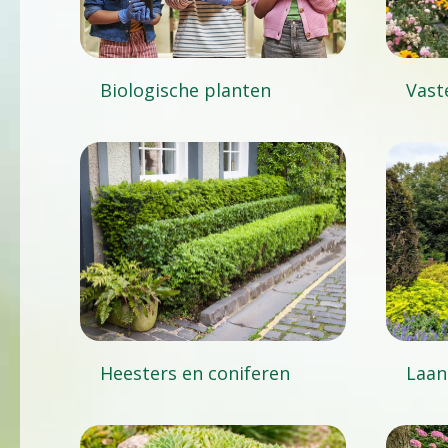
Biologische planten
Vast
Heesters en coniferen
Laan