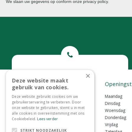
We slaan uw gegevens op conform onze
privacy policy
.
Bel ons
×
Deze website maakt
0299-372465
Contact
Openingst
gebruik van cookies.
Tuincentrum Lokkemientje
Maandag
Deze website gebruikt cookies om uw
gebruikerservaring te verbeteren. Door
Lokkemientjesweg 1
Dinsdag
onze website te gebruiken, stemt u in met
1135 VZ Edam
Woensdag
alle cookies in overeenstemming met ons
Donderdag
Cookiebeleid.
Lees verder
0299-372465
Vrijdag
STRIKT NOODZAKELIJK
info@lokkemientje.nl
Zaterdag