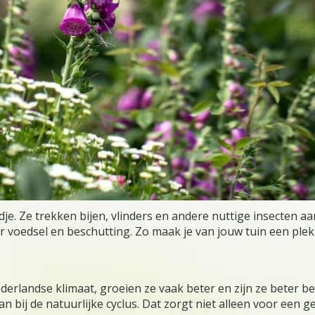
e. Ze trekken bijen, vlinders en andere nuttige insecten aan
voor voedsel en beschutting. Zo maak je van jouw tuin een p
rlandse klimaat, groeien ze vaak beter en zijn ze beter b
an bij de natuurlijke cyclus. Dat zorgt niet alleen voor een