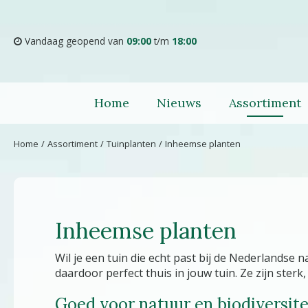
Ga
naar
content
Vandaag geopend van
09:00
t/m
18:00
Home
Nieuws
Assortiment
Home
Assortiment
Tuinplanten
Inheemse planten
Inheemse planten
Wil je een tuin die echt past bij de Nederlandse
daardoor perfect thuis in jouw tuin. Ze zijn ste
Goed voor natuur en biodiversite