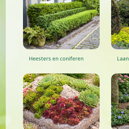
Heesters en coniferen
Laan