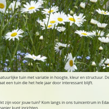
tuurlijke tuin met variatie in hoogte, kleur en structuur. 
 een tuin die het hele jaar door interessant blijft.
kt zijn voor jouw tuin? Kom langs in ons tuincentrum in Eda
manier kunt inrichten.