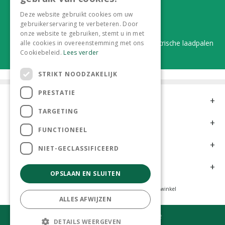
Van plant tot complete aanleg
Deze website gebruikt cookies om uw
gebruikerservaring te verbeteren. Door
Duurzaam en dorpsgemak
onze website te gebruiken, stemt u in met
Lever je statiegeldflessen bij ons in én elektrische laadpalen
alle cookies in overeenstemming met ons
Cookiebeleid.
Lees verder
STRIKT NOODZAKELIJK
PRESTATIE
Contact
TARGETING
Openingstijden
FUNCTIONEEL
Meer informatie
NIET-GECLASSIFICEERD
Klantervaringen
OPSLAAN EN SLUITEN
Tuincentrum
Hoveniers
Kamerplanten
Dierenwinkel
ALLES AFWIJZEN
© Tuincentrum 't Lokkemientje
DETAILS WEERGEVEN