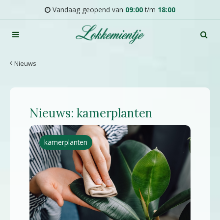
G
Vandaag geopend van
09:00
t/m
18:00
a
n
a
a
r
Nieuws
c
o
n
t
Nieuws: kamerplanten
e
n
t
kamerplanten