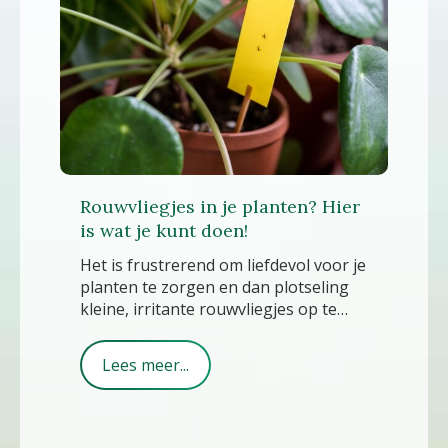
Rouwvliegjes in je planten? Hier
is wat je kunt doen!
Het is frustrerend om liefdevol voor je
planten te zorgen en dan plotseling
kleine, irritante rouwvliegjes op te
merken. Deze kleine vliegjes lijken
altijd op het verkeerde moment op te
Lees meer...
duiken en kunnen een echte plaag
worden. Maar geen zorgen, hier zijn
enkele effectieve stappen om van
rouwvliegjes af te komen en je