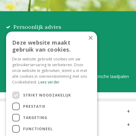
Persoonlijk advies
Eerlijk, lokaal en praktisch
×
Deze website maakt
Alles onder één dak
gebruik van cookies.
Van plant tot complete aanleg
Deze website gebruikt cookies om uw
gebruikerservaring te verbeteren. Door
Duurzaam en dorpsgemak
onze website te gebruiken, stemt u in met
Lever je statiegeldflessen bij ons in én elektrische laadpalen
alle cookies in overeenstemming met ons
Cookiebeleid.
Lees verder
STRIKT NOODZAKELIJK
PRESTATIE
Contact
TARGETING
Openingstijden
FUNCTIONEEL