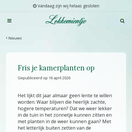
G
Vandaag zijn wij helaas gesloten
a
n
a
a
r
Nieuws
c
o
n
t
Fris je kamerplanten op
e
n
Gepubliceerd op
16 april 2026
t
Het lijkt dit jaar almaar geen lente te willen
worden. Waar blijven die heerlijk zachte,
hogere temperaturen? Dat we weer lekker
in de tuin in het zonnetje kunnen zitten en
met planten in de weer kunnen gaan? Met
het letterlijk buiten zetten van de