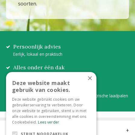
soorten.
Persoonlijk advies
Eerlijk, lokaal en praktisch
Alles onder één dak
Van plant tot complete aanleg
×
Deze website maakt
Duurzaam en dorpsgemak
gebruik van cookies.
Lever je statiegeldflessen bij ons in én elektrische laadpalen
Deze website gebruikt cookies om uw
gebruikerservaring te verbeteren. Door
onze website te gebruiken, stemt u in met
alle cookies in overeenstemming met ons
Cookiebeleid.
Lees verder
Contact
STRIKT NOODZAKELIJK