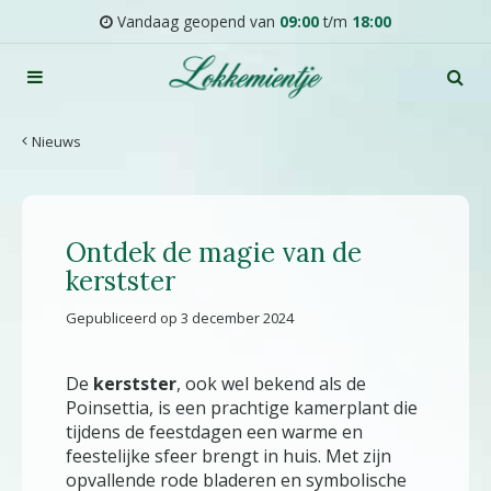
G
Vandaag geopend van
09:00
t/m
18:00
a
n
a
a
r
Nieuws
c
o
n
t
Ontdek de magie van de
e
n
kerstster
t
Gepubliceerd op
3 december 2024
De
kerstster
, ook wel bekend als de
Poinsettia, is een prachtige kamerplant die
tijdens de feestdagen een warme en
feestelijke sfeer brengt in huis. Met zijn
opvallende rode bladeren en symbolische