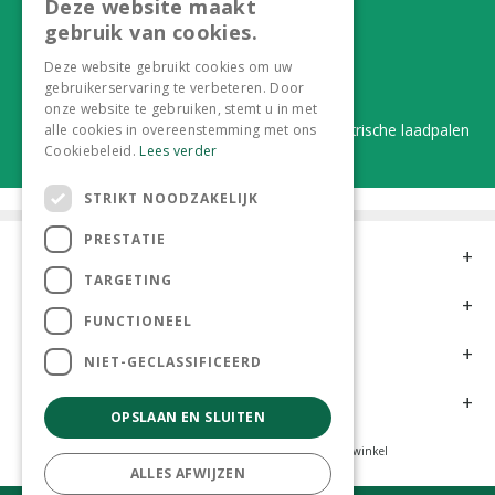
Deze website maakt
Alles onder één dak
gebruik van cookies.
Van plant tot complete aanleg
Deze website gebruikt cookies om uw
gebruikerservaring te verbeteren. Door
Duurzaam en dorpsgemak
onze website te gebruiken, stemt u in met
Lever je statiegeldflessen bij ons in én elektrische laadpalen
alle cookies in overeenstemming met ons
Cookiebeleid.
Lees verder
STRIKT NOODZAKELIJK
PRESTATIE
Contact
TARGETING
Openingstijden
FUNCTIONEEL
Meer informatie
NIET-GECLASSIFICEERD
Klantervaringen
OPSLAAN EN SLUITEN
Tuincentrum
Hoveniers
Kamerplanten
Dierenwinkel
ALLES AFWIJZEN