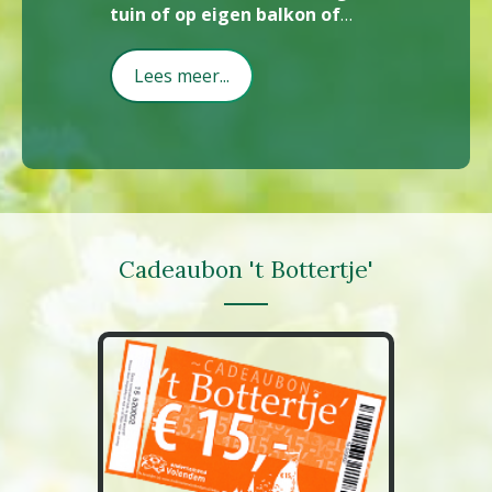
tuin of op eigen balkon of
ka
(dak)terras een heerlijk
vakantieparadijsje van
, ook
Lees meer...
voor de (klein)kinderen.
Cadeaubon 't Bottertje'