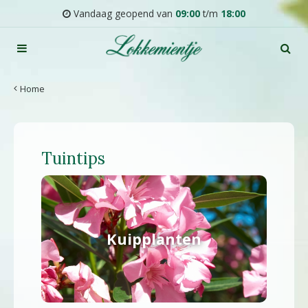
G
Vandaag geopend van
09:00
t/m
18:00
a
n
a
a
r
Home
c
o
n
t
Tuintips
e
n
t
Kuipplanten