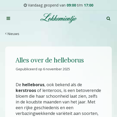
G
Vandaag geopend van
09:00
t/m
17:00
a
n
a
a
r
Nieuws
c
o
n
t
Alles over de helleborus
e
n
Gepubliceerd op
6 november 2025
t
De
helleborus
, ook bekend als de
kerstroos
of lenteroos, is een betoverende
bloem die haar schoonheid laat zien, zelfs
in de koudste maanden van het jaar. Met
een rijke geschiedenis en een
verbazingwekkende variëteit aan soorten,