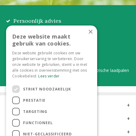
Persoonlijk advies
Eerlijk, lokaal en praktisch
×
Deze website maakt
Alles onder één dak
gebruik van cookies.
Van plant tot complete aanleg
Deze website gebruikt cookies om uw
gebruikerservaring te verbeteren. Door
Duurzaam en dorpsgemak
onze website te gebruiken, stemt u in met
Lever je statiegeldflessen bij ons in én elektrische laadpalen
alle cookies in overeenstemming met ons
Cookiebeleid.
Lees verder
STRIKT NOODZAKELIJK
PRESTATIE
Contact
TARGETING
Openingstijden
FUNCTIONEEL
Meer informatie
NIET-GECLASSIFICEERD