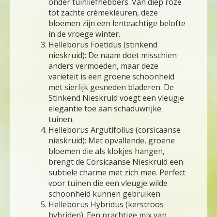
onder tuinliefhebbers. Van diep roze
tot zachte crèmekleuren, deze
bloemen zijn een lenteachtige belofte
in de vroege winter.
Helleborus Foetidus (stinkend
nieskruid): De naam doet misschien
anders vermoeden, maar deze
variëteit is een groene schoonheid
met sierlijk gesneden bladeren. De
Stinkend Nieskruid voegt een vleugje
elegantie toe aan schaduwrijke
tuinen.
Helleborus Argutifolius (corsicaanse
nieskruid): Met opvallende, groene
bloemen die als klokjes hangen,
brengt de Corsicaanse Nieskruid een
subtiele charme met zich mee. Perfect
voor tuinen die een vleugje wilde
schoonheid kunnen gebruiken.
Helleborus Hybridus (kerstroos
hybriden): Een prachtige mix van