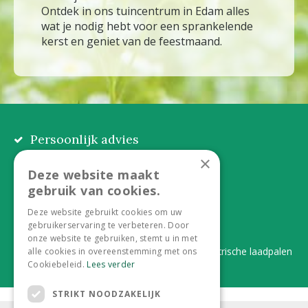
Ontdek in ons tuincentrum in Edam alles
wat je nodig hebt voor een sprankelende
kerst en geniet van de feestmaand.
Persoonlijk advies
Eerlijk, lokaal en praktisch
×
Deze website maakt
Alles onder één dak
gebruik van cookies.
Van plant tot complete aanleg
Deze website gebruikt cookies om uw
gebruikerservaring te verbeteren. Door
Duurzaam en dorpsgemak
onze website te gebruiken, stemt u in met
Lever je statiegeldflessen bij ons in én elektrische laadpalen
alle cookies in overeenstemming met ons
Cookiebeleid.
Lees verder
STRIKT NOODZAKELIJK