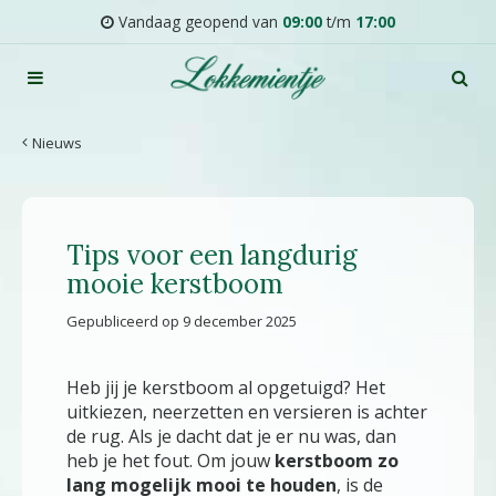
G
Vandaag geopend van
09:00
t/m
17:00
a
n
a
a
r
Nieuws
c
o
n
t
Tips voor een langdurig
e
n
mooie kerstboom
t
Gepubliceerd op
9 december 2025
Heb jij je kerstboom al opgetuigd? Het
uitkiezen, neerzetten en versieren is achter
de rug. Als je dacht dat je er nu was, dan
heb je het fout. Om jouw
kerstboom zo
lang mogelijk mooi te houden
, is de