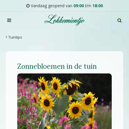
G
Vandaag geopend van
09:00
t/m
18:00
a
n
a
a
r
Tuintips
c
o
n
t
Zonnebloemen in de tuin
e
n
t