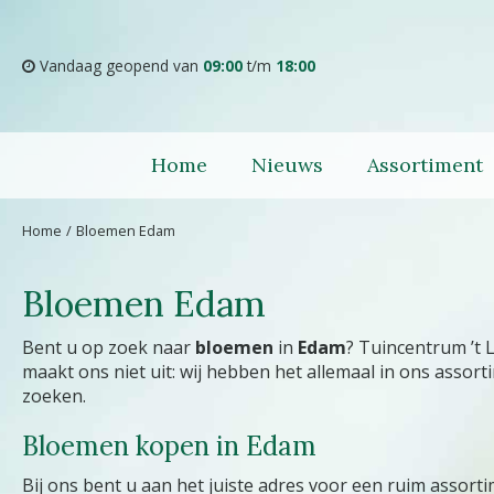
Ga
naar
content
Vandaag geopend van
09:00
t/m
18:00
Home
Nieuws
Assortiment
Home
Bloemen Edam
Bloemen Edam
Bent u op zoek naar
bloemen
in
Edam
? Tuincentrum ’t 
maakt ons niet uit: wij hebben het allemaal in ons asso
zoeken.
Bloemen kopen in Edam
Bij ons bent u aan het juiste adres voor een ruim assor