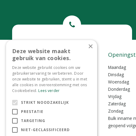
Bel ons
×
Deze website maakt
0299-372465
Contact
Openingst
gebruik van cookies.
Tuincentrum Lokkemientje
Maandag
Deze website gebruikt cookies om uw
gebruikerservaring te verbeteren. Door
Lokkemientjesweg 1
Dinsdag
onze website te gebruiken, stemt u in met
1135 VZ Edam
Woensdag
alle cookies in overeenstemming met ons
Donderdag
Cookiebeleid.
Lees verder
0299-372465
Vrijdag
STRIKT NOODZAKELIJK
info@lokkemientje.nl
Zaterdag
Zondag
PRESTATIE
Bulk inname m
TARGETING
geopend volge
NIET-GECLASSIFICEERD