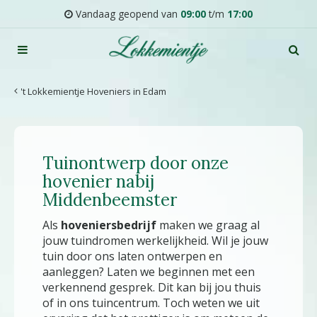
G
Vandaag geopend van
09:00
t/m
17:00
a
n
a
a
r
't Lokkemientje Hoveniers in Edam
c
o
n
t
Tuinontwerp door onze
e
n
hovenier nabij
t
Middenbeemster
Als
hoveniersbedrijf
maken we graag al
jouw tuindromen werkelijkheid. Wil je jouw
tuin door ons laten ontwerpen en
aanleggen? Laten we beginnen met een
verkennend gesprek. Dit kan bij jou thuis
of in ons tuincentrum. Toch weten we uit