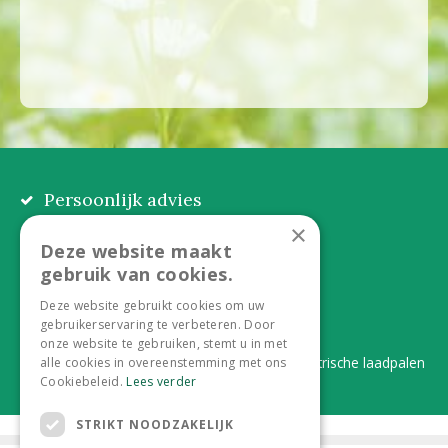
Persoonlijk advies
Eerlijk, lokaal en praktisch
×
Deze website maakt
Alles onder één dak
gebruik van cookies.
Van plant tot complete aanleg
Deze website gebruikt cookies om uw
gebruikerservaring te verbeteren. Door
Duurzaam en dorpsgemak
onze website te gebruiken, stemt u in met
Lever je statiegeldflessen bij ons in én elektrische laadpalen
alle cookies in overeenstemming met ons
Cookiebeleid.
Lees verder
STRIKT NOODZAKELIJK