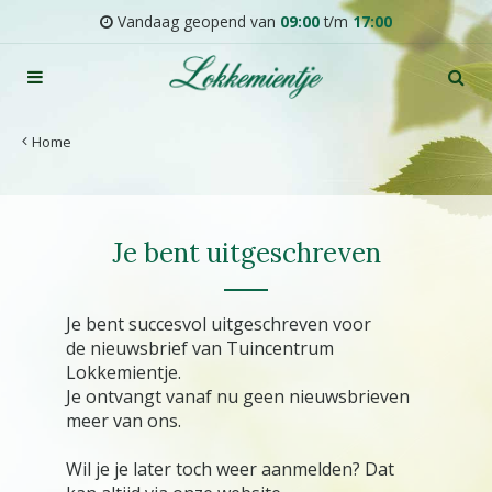
G
Vandaag geopend van
09:00
t/m
17:00
a
n
a
a
r
Home
c
o
n
t
Je bent uitgeschreven
e
n
t
Je bent succesvol uitgeschreven voor
de nieuwsbrief van Tuincentrum
Lokkemientje.
Je ontvangt vanaf nu geen nieuwsbrieven
meer van ons.
Wil je je later toch weer aanmelden? Dat