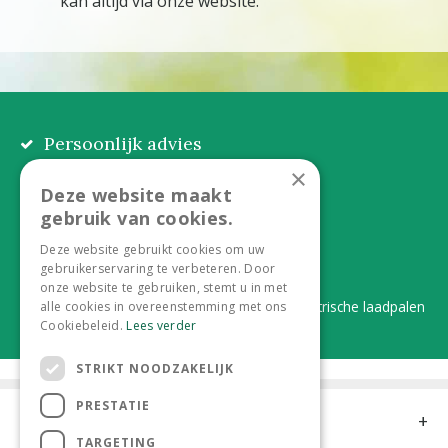
kan altijd via onze website.
Persoonlijk advies
Eerlijk, lokaal en praktisch
×
Deze website maakt
Alles onder één dak
gebruik van cookies.
Van plant tot complete aanleg
Deze website gebruikt cookies om uw
gebruikerservaring te verbeteren. Door
Duurzaam en dorpsgemak
onze website te gebruiken, stemt u in met
Lever je statiegeldflessen bij ons in én elektrische laadpalen
alle cookies in overeenstemming met ons
Cookiebeleid.
Lees verder
STRIKT NOODZAKELIJK
PRESTATIE
Contact
TARGETING