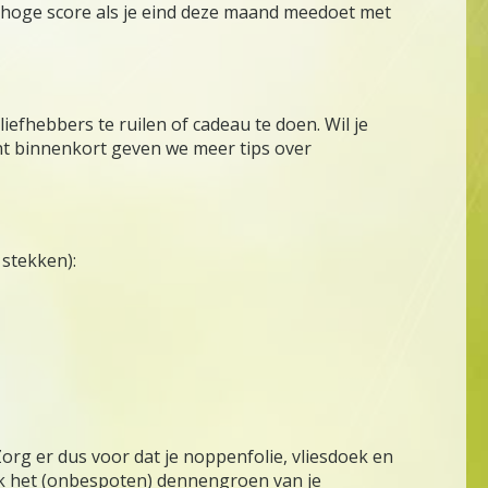
n hoge score als je eind deze maand meedoet met
iefhebbers te ruilen of cadeau te doen. Wil je
ant binnenkort geven we meer tips over
 stekken):
 Zorg er dus voor dat je noppenfolie, vliesdoek en
ok het (onbespoten) dennengroen van je