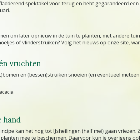
en fladderend spektakel voor terug en hebt gegarandeerd ee
uari.
en om later opnieuw in de tuin te planten, met andere tuinl
oeljes of vlinderstruiken? Volg het nieuws op onze site, w
- én vruchten
ruit)bomen en (bessen)struiken snoeien (en eventueel meteen
acacia
e hand
rincipe kan het nog tot IJsheilingen (half mei) gaan vriezen.
ge planten mee te beschermen. Daarvoor kun je overigens o