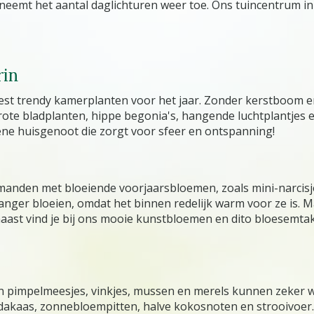
n neemt het aantal daglichturen weer toe. Ons tuincentrum i
rin
est trendy kamerplanten voor het jaar. Zonder kerstboom en 
te bladplanten, hippe begonia's, hangende luchtplantjes en
ene huisgenoot die zorgt voor sfeer en ontspanning!
n manden met bloeiende voorjaarsbloemen, zoals mini-narcisj
langer bloeien, omdat het binnen redelijk warm voor ze is. M
naast vind je bij ons mooie kunstbloemen en dito bloesemtak
en pimpelmeesjes, vinkjes, mussen en merels kunnen zeker w
pindakaas, zonnebloempitten, halve kokosnoten en strooivoe