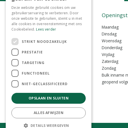
Bel ons
Deze website gebruikt cookies om uw
gebruikerservaring te verbeteren. Door
0299-372465
Contact
Openingst
onze website te gebruiken, stemt u in met
alle cookies in overeenstemming met ons
Tuincentrum Lokkemientje
Maandag
Cookiebeleid.
Lees verder
Lokkemientjesweg 1
Dinsdag
1135 VZ Edam
Woensdag
STRIKT NOODZAKELIJK
Donderdag
PRESTATIE
0299-372465
Vrijdag
info@lokkemientje.nl
Zaterdag
TARGETING
Zondag
FUNCTIONEEL
Bulk inname m
geopend volge
NIET-GECLASSIFICEERD
OPSLAAN EN SLUITEN
ALLES AFWIJZEN
DETAILS WEERGEVEN