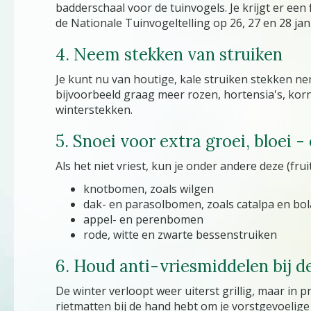
badderschaal voor de tuinvogels. Je krijgt er e
de Nationale Tuinvogeltelling op 26, 27 en 28 jan
4. Neem stekken van struiken
Je kunt nu van houtige, kale struiken stekken nem
bijvoorbeeld graag meer rozen, hortensia's, korn
winterstekken.
5. Snoei voor extra groei, bloei 
Als het niet vriest, kun je onder andere deze (f
knotbomen, zoals wilgen
dak- en parasolbomen, zoals catalpa en bol
appel- en perenbomen
rode, witte en zwarte bessenstruiken
6. Houd anti-vriesmiddelen bij d
De winter verloopt weer uiterst grillig, maar in p
rietmatten bij de hand hebt om je vorstgevoeli