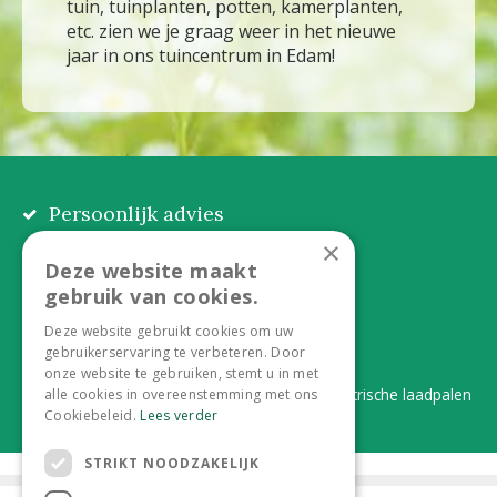
tuin, tuinplanten, potten, kamerplanten,
etc. zien we je graag weer in het nieuwe
jaar in ons tuincentrum in Edam!
Persoonlijk advies
Eerlijk, lokaal en praktisch
×
Deze website maakt
Alles onder één dak
gebruik van cookies.
Van plant tot complete aanleg
Deze website gebruikt cookies om uw
gebruikerservaring te verbeteren. Door
Duurzaam en dorpsgemak
onze website te gebruiken, stemt u in met
Lever je statiegeldflessen bij ons in én elektrische laadpalen
alle cookies in overeenstemming met ons
Cookiebeleid.
Lees verder
STRIKT NOODZAKELIJK