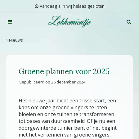
G
Vandaag zijn wij helaas gesloten
a
n
a
a
r
Nieuws
c
o
n
t
Groene plannen voor 2025
e
n
Gepubliceerd op
26 december 2024
t
Het nieuwe jaar biedt een frisse start, een
kans om onze groene vingers te laten
bloeien en onze tuinen te transformeren
tot oases van duurzaamheid. Of je nu een
doorgewinterde tuinier bent of net begint
met het verkennen van groene vingers,