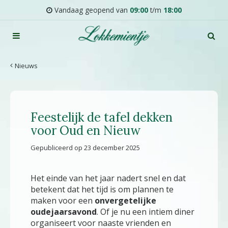
G
Vandaag geopend van
09:00
t/m
18:00
a
n
a
a
r
Nieuws
c
o
n
t
Feestelijk de tafel dekken
e
n
voor Oud en Nieuw
t
Gepubliceerd op
23 december 2025
Het einde van het jaar nadert snel en dat
betekent dat het tijd is om plannen te
maken voor een
onvergetelijke
oudejaarsavond
. Of je nu een intiem diner
organiseert voor naaste vrienden en