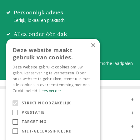
Persoonlijk advies
Eerlijk, lokaal en praktisch
Alles onder één dak
Van plant tot complete aanleg
×
Deze website maakt
Duurzaam en dorpsgemak
gebruik van cookies.
Lever je statiegeldflessen bij ons in én elektrische laadpalen
Deze website gebruikt cookies om uw
gebruikerservaring te verbeteren. Door
onze website te gebruiken, stemt u in met
alle cookies in overeenstemming met ons
Cookiebeleid.
Lees verder
Contact
STRIKT NOODZAKELIJK
Openingstijden
PRESTATIE
TARGETING
Meer informatie
NIET-GECLASSIFICEERD