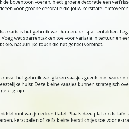
k de boventoon voeren, biedt groene decoratie een verfrissen
ideeën voor groene decoratie die jouw kersttafel omtoveren t
decoratie is het gebruik van dennen- en sparrentakken. Le
. Voeg wat sparrentakken toe voor variatie in textuur en een
iele, natuurlijke touch die het geheel verbindt.
 omvat het gebruik van glazen vaasjes gevuld met water en 
eestelijke hulst. Deze kleine vaasjes kunnen strategisch o
geurig zijn.
iddelpunt van jouw kersttafel. Plaats deze plat op de tafel 
en, kerstballen of zelfs kleine kerstlichtjes toe voor extra f