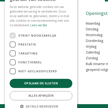
Bel ons
Deze website gebruikt cookies om uw
gebruikerservaring te verbeteren. Door
0299-372465
Contact
Openingst
onze website te gebruiken, stemt u in met
alle cookies in overeenstemming met ons
Tuincentrum Lokkemientje
Maandag
Cookiebeleid.
Lees verder
Lokkemientjesweg 1
Dinsdag
1135 VZ Edam
Woensdag
STRIKT NOODZAKELIJK
Donderdag
PRESTATIE
0299-372465
Vrijdag
info@lokkemientje.nl
Zaterdag
TARGETING
Zondag
FUNCTIONEEL
Bulk inname m
geopend volge
NIET-GECLASSIFICEERD
OPSLAAN EN SLUITEN
ALLES AFWIJZEN
DETAILS WEERGEVEN