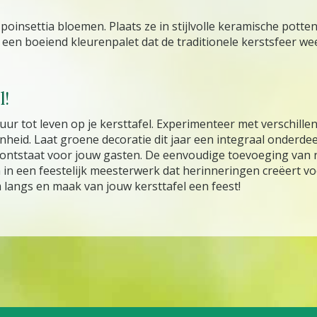
poinsettia bloemen. Plaats ze in stijlvolle keramische potte
 een boeiend kleurenpalet dat de traditionele kerstsfeer wee
l!
ur tot leven op je kersttafel. Experimenteer met verschille
genheid. Laat groene decoratie dit jaar een integraal onderde
tstaat voor jouw gasten. De eenvoudige toevoeging van na
in een feestelijk meesterwerk dat herinneringen creëert vo
 langs en maak van jouw kersttafel een feest!