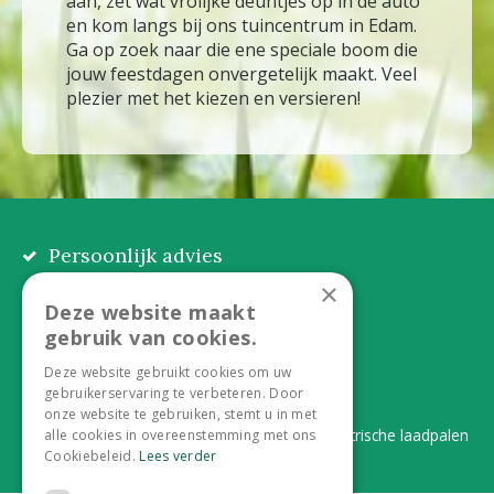
aan, zet wat vrolijke deuntjes op in de auto
en kom langs bij ons tuincentrum in Edam.
Ga op zoek naar die ene speciale boom die
jouw feestdagen onvergetelijk maakt. Veel
plezier met het kiezen en versieren!
Persoonlijk advies
Eerlijk, lokaal en praktisch
×
Deze website maakt
Alles onder één dak
gebruik van cookies.
Van plant tot complete aanleg
Deze website gebruikt cookies om uw
gebruikerservaring te verbeteren. Door
Duurzaam en dorpsgemak
onze website te gebruiken, stemt u in met
Lever je statiegeldflessen bij ons in én elektrische laadpalen
alle cookies in overeenstemming met ons
Cookiebeleid.
Lees verder