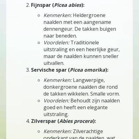
Fijnspar (
Picea abies
):
Kenmerken:
Heldergroene
naalden met een aangename
dennengeur. De takken buigen
naar beneden.
Voordelen:
Traditionele
uitstraling en een heerlijke geur,
maar de naalden kunnen sneller
uitvallen.
Servische spar (
Picea omorika
):
Kenmerken:
Langwerpige,
donkergroene naalden die rond
de takken wikkelen. Smalle vorm.
Voordelen:
Behoudt zijn naalden
goed en heeft een elegante
uitstraling.
Zilverspar (
Abies procera
):
Kenmerken:
Zilverachtige
onderkant van de naalden, wat