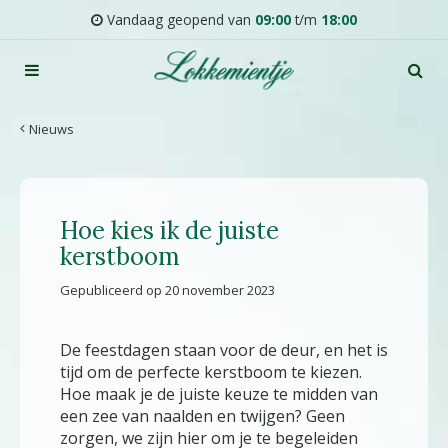
G
Vandaag geopend van
09:00
t/m
18:00
a
n
a
a
r
Nieuws
c
o
n
t
Hoe kies ik de juiste
e
n
kerstboom
t
Gepubliceerd op
20 november 2023
De feestdagen staan voor de deur, en het is
tijd om de perfecte kerstboom te kiezen.
Hoe maak je de juiste keuze te midden van
een zee van naalden en twijgen? Geen
zorgen, we zijn hier om je te begeleiden