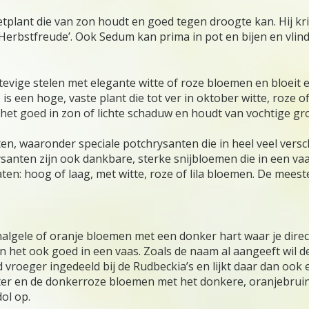
etplant die van zon houdt en goed tegen droogte kan. Hij kr
‘Herbstfreude’. Ook Sedum kan prima in pot en bijen en v
tevige stelen met elegante witte of roze bloemen en bloeit e
is een hoge, vaste plant die tot ver in oktober witte, roz
et het goed in zon of lichte schaduw en houdt van vochtige g
aten, waaronder speciale potchrysanten die in heel veel vers
rysanten zijn ook dankbare, sterke snijbloemen die in een v
 maten: hoog of laag, met witte, roze of lila bloemen. De m
lgele of oranje bloemen met een donker hart waar je direct 
en het ook goed in een vaas. Zoals de naam al aangeeft wil d
vroeger ingedeeld bij de Rudbeckia’s en lijkt daar dan ook
ter en de donkerroze bloemen met het donkere, oranjebruin
dol op.