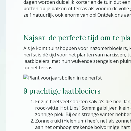
dagen worden duidelijk korter en de tuin dut een 
potten op je balkon of terras als voor in de volle
zelf natuurlijk ook enorm van op! Ontdek ons a
Najaar: de perfecte tijd om te pl
Als je komt tuinshoppen voor nazomerbloeiers, k
herfst is dé tijd voor het planten van narcissen
laatbloeiers, met hun wuivende stengels en pluime
op het terras.
9 prachtige laatbloeiers
Er zijn heel veel soorten salvia’s die heel l
rood-witte ‘Hot Lips’. Sommige blijven klei
zonnige plek. Bij een strenge winter hebbe
Zonnekruid (Helenium) heeft net als zonne
aan het omhoog stekende bolvormige hart 