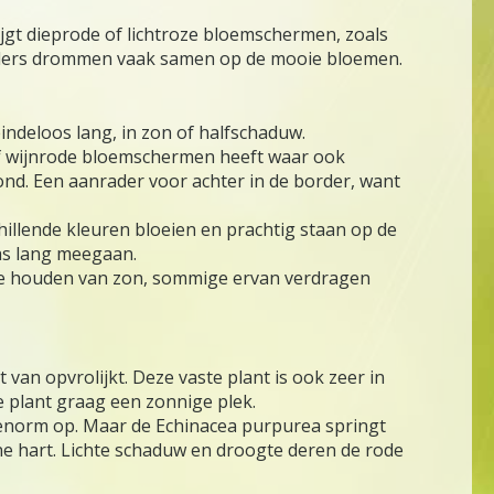
ijgt dieprode of lichtroze bloemschermen, zoals
linders drommen vaak samen op de mooie bloemen.
indeloos lang, in zon of halfschaduw.
e of wijnrode bloemschermen heeft waar ook
rond. Een aanrader voor achter in de border, want
chillende kleuren bloeien en prachtig staan op de
aas lang meegaan.
eeste houden van zon, sommige ervan verdragen
van opvrolijkt. Deze vaste plant is ook zeer in
e plant graag een zonnige plek.
 enorm op. Maar de Echinacea purpurea springt
e hart. Lichte schaduw en droogte deren de rode