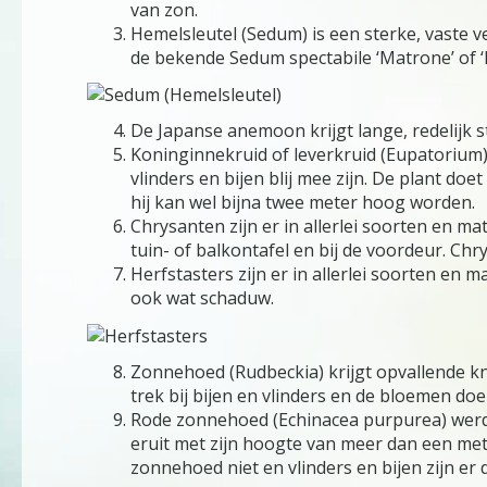
van zon.
Hemelsleutel (Sedum) is een sterke, vaste v
de bekende Sedum spectabile ‘Matrone’ of 
De Japanse anemoon krijgt lange, redelijk s
Koninginnekruid of leverkruid (Eupatorium) 
vlinders en bijen blij mee zijn. De plant do
hij kan wel bijna twee meter hoog worden.
Chrysanten zijn er in allerlei soorten en m
tuin- of balkontafel en bij de voordeur. Ch
Herfstasters zijn er in allerlei soorten en
ook wat schaduw.
Zonnehoed (Rudbeckia) krijgt opvallende kna
trek bij bijen en vlinders en de bloemen do
Rode zonnehoed (Echinacea purpurea) werd 
eruit met zijn hoogte van meer dan een me
zonnehoed niet en vlinders en bijen zijn er 