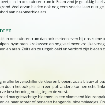
beetje in. In ons tuincentrum in Edam vind je gelukkig heel 
 grond. Veel ervan bieden ook nog eens voedsel aan nuttige in
anbod aan nazomerbloeiers.
anten
ijk in ons tuincentrum dan ook meteen even bij ons ruime a
, tulpen, hyacinten, krokussen en nog veel meer vrolijke vro
n en aren. Zelfs als ze uitgebloeid en verdord zijn bieden z
ang in allerlei verschillende kleuren bloeien, zoals blauw of 
n en doen het ook prima in een pot, andere kunnen echt fli
n ze bescherming nodig tegen de vorst.
hoed margrietachtige bloemen in een vlammend kleurenpalet
en de naar achter of beneden hangende bloemblaadjes. Ook