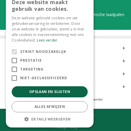
Deze website maakt
Duurzaam en dorpsgemak
gebruik van cookies.
Lever je statiegeldflessen bij ons in én elektrische laadpalen
Deze website gebruikt cookies om uw
gebruikerservaring te verbeteren. Door
onze website te gebruiken, stemt u in met
alle cookies in overeenstemming met ons
Cookiebeleid.
Lees verder
Contact
STRIKT NOODZAKELIJK
Openingstijden
PRESTATIE
TARGETING
Meer informatie
NIET-GECLASSIFICEERD
Klantervaringen
OPSLAAN EN SLUITEN
Tuincentrum
Hoveniers
Kamerplanten
Dierenwinkel
ALLES AFWIJZEN
© Tuincentrum 't Lokkemientje
DETAILS WEERGEVEN
Green Solutions
Privacy Policy