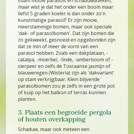
Edam mooie parasols en schaduwdoeken,
maar wist je dat het onder een boom maar
liefst 5 graden koeler is dan onder zo'n
kunstmatige parasol? Er zijn mooie,
meerstammige bomen, maar ook speciale
'dak- of parasolbomen'. Dat zijn bomen die
zo gekweekt, gesnoeid en opgebonden zijn
dat ze min of meer de vorm van een
parasol hebben. Zoals een dakplataan, -
catalpa, -moerbei, -linde, -amberboom of -
sierpeer en zelfs de Toscaanse jasmijn of
blauweregen (Wisteria) zijn als 'dakvariant'
op stam verkrijgbaar. Klein blijvende
parasolbomen zou je zelfs in een grote pot
of kuip op het balkon of terras kunnen
planten.
3. Plaats een begroeide pergola
of houten overkapping
Schaduw, maar ook meteen een