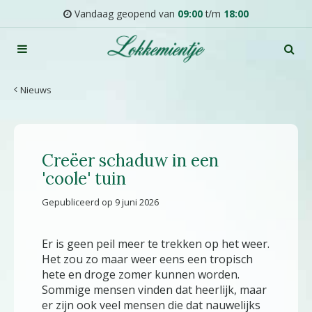
G
Vandaag geopend van
09:00
t/m
18:00
a
n
a
a
r
Nieuws
c
o
n
t
Creëer schaduw in een
e
n
'coole' tuin
t
Gepubliceerd op
9 juni 2026
Er is geen peil meer te trekken op het weer.
Het zou zo maar weer eens een tropisch
hete en droge zomer kunnen worden.
Sommige mensen vinden dat heerlijk, maar
er zijn ook veel mensen die dat nauwelijks