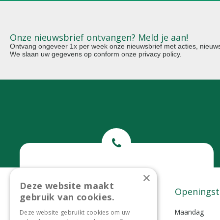
Onze nieuwsbrief ontvangen? Meld je aan!
Ontvang ongeveer 1x per week onze nieuwsbrief met acties, nieuws 
We slaan uw gegevens op conform onze
privacy policy
.
Bel ons
×
Deze website maakt
0299-372465
Contact
Openingst
gebruik van cookies.
Tuincentrum Lokkemientje
Maandag
Deze website gebruikt cookies om uw