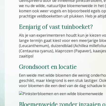
Geïnspireerd door de inheemse pinksterbloem, en 
we nu de wilde, natuurlijke bloemenweide in het (
komen ook weer vogels en bijvoorbeeld egels op a
prachtige veldboeketten uit plukken. Heb je altijd 
Eenjarig of vast tuinboeket?
Als je van experimenteren houdt kun je kiezen v
lange termijn gaat kiest voor een meerjarige blo
(Leucanthemum), duizendblad (Achillea millefoliu
(Centaurea cyanus), klaprozen (Papaver), kaasjesk
zaaitips!
Grondsoort en locatie
Een weide met wilde bloemen die weinig onderhou
geschikt, maar kleigrond is een stuk lastiger. Oo
voor bloemen die een deel van de dag schaduw ku
Bloemenweide zonder inzaaien o