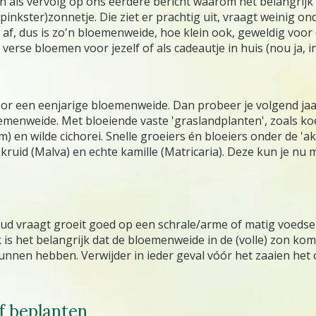
als vervolg op ons eerdere bericht waarom het belangrijk i
pinkster)zonnetje. Die ziet er prachtig uit, vraagt weinig o
f, dus is zo'n bloemenweide, hoe klein ook, geweldig voor d
verse bloemen voor jezelf of als cadeautje in huis (nou ja, in
oor een eenjarige bloemenweide. Dan probeer je volgend jaa
emenweide. Met bloeiende vaste 'graslandplanten', zoals ko
m) en wilde cichorei. Snelle groeiers én bloeiers onder de 
ruid (Malva) en echte kamille (Matricaria). Deze kun je nu m
d vraagt groeit goed op een schrale/arme of matig voedsel
k is het belangrijk dat de bloemenweide in de (volle) zon ko
nnen hebben. Verwijder in ieder geval vóór het zaaien het 
f beplanten