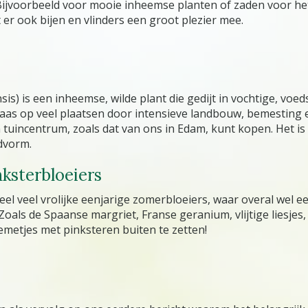
! Bijvoorbeeld voor mooie inheemse planten of zaden voor he
et er ook bijen en vlinders een groot plezier mee.
) is een inheemse, wilde plant die gedijt in vochtige, voed
elaas op veel plaatsen door intensieve landbouw, bemesting
n tuincentrum, zoals dat van ons in Edam, kunt kopen. Het is 
dvorm.
nksterbloeiers
 veel vrolijke eenjarige zomerbloeiers, waar overal wel een
ls de Spaanse margriet, Franse geranium, vlijtige liesjes, pe
oemetjes met pinksteren buiten te zetten!