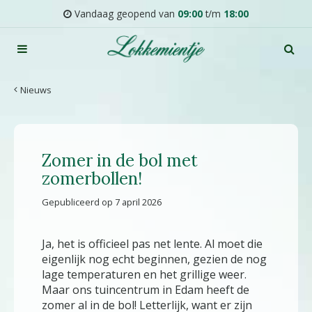
G
Vandaag geopend van
09:00
t/m
18:00
a
n
a
a
r
Nieuws
c
o
n
t
Zomer in de bol met
e
n
zomerbollen!
t
Gepubliceerd op
7 april 2026
Ja, het is officieel pas net lente. Al moet die
eigenlijk nog echt beginnen, gezien de nog
lage temperaturen en het grillige weer.
Maar ons tuincentrum in Edam heeft de
zomer al in de bol! Letterlijk, want er zijn