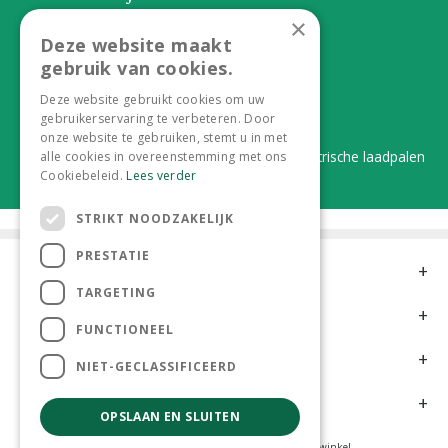
Eerlijk, lokaal en praktisch
×
Deze website maakt
Alles onder één dak
gebruik van cookies.
Van plant tot complete aanleg
Deze website gebruikt cookies om uw
gebruikerservaring te verbeteren. Door
Duurzaam en dorpsgemak
onze website te gebruiken, stemt u in met
Lever je statiegeldflessen bij ons in én elektrische laadpalen
alle cookies in overeenstemming met ons
Cookiebeleid.
Lees verder
STRIKT NOODZAKELIJK
PRESTATIE
Contact
TARGETING
Openingstijden
FUNCTIONEEL
Meer informatie
NIET-GECLASSIFICEERD
Klantervaringen
OPSLAAN EN SLUITEN
Tuincentrum
Hoveniers
Kamerplanten
Dierenwinkel