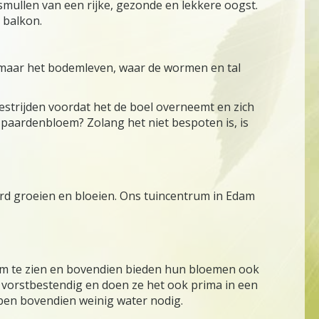
 smullen van een rijke, gezonde en lekkere oogst.
t balkon.
n maar het bodemleven, waar de wormen en tal
bestrijden voordat het de boel overneemt en zich
en paardenbloem? Zolang het niet bespoten is, is
rd groeien en bloeien. Ons tuincentrum in Edam
oi om te zien en bovendien bieden hun bloemen ook
n vorstbestendig en doen ze het ook prima in een
bben bovendien weinig water nodig.