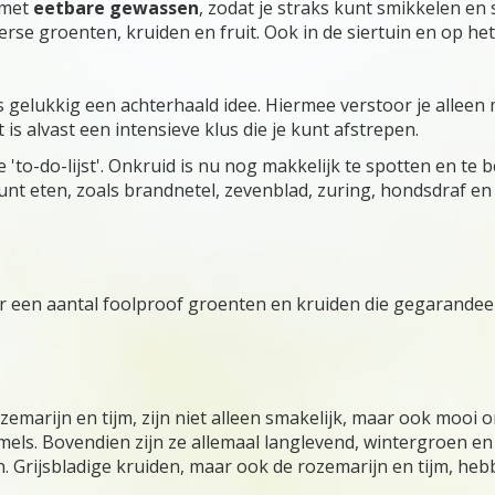
 met
eetbare gewassen
, zodat je straks kunt smikkelen en
erse groenten, kruiden en fruit. Ook in de siertuin en op he
s gelukkig een achterhaald idee. Hiermee verstoor je allee
 alvast een intensieve klus die je kunt afstrepen.
'to-do-lijst'. Onkruid is nu nog makkelijk te spotten en te 
ok kunt eten, zoals brandnetel, zevenblad, zuring, hondsdraf 
r een aantal foolproof groenten en kruiden die gegarandee
rozemarijn en tijm, zijn niet alleen smakelijk, maar ook mo
mels. Bovendien zijn ze allemaal langlevend, wintergroen e
. Grijsbladige kruiden, maar ook de rozemarijn en tijm, he