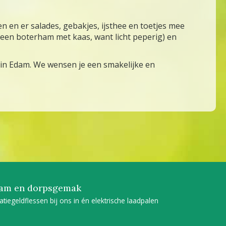
n en er salades, gebakjes, ijsthee en toetjes mee
 een boterham met kaas, want licht peperig) en
m in Edam. We wensen je een smakelijke en
am en dorpsgemak
tatiegeldflessen bij ons in én elektrische laadpalen