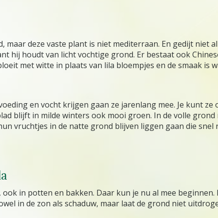
maar deze vaste plant is niet mediterraan. En gedijt niet al
nt hij houdt van licht vochtige grond. Er bestaat ook Chines
oeit met witte in plaats van lila bloempjes en de smaak is 
oeding en vocht krijgen gaan ze jarenlang mee. Je kunt ze
ad blijft in milde winters ook mooi groen. In de volle gron
n vruchtjes in de natte grond blijven liggen gaan die snel ro
la
n, ook in potten en bakken. Daar kun je nu al mee beginnen.
owel in de zon als schaduw, maar laat de grond niet uitdrog