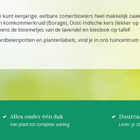
e kunt eenjarige, eetbare zomerbloeiers heel makkelijk zaaie
an komkommerkruid (Borage), Oost-Indische kers (lekker op
ns de bloemetjes van de lavendel en bieslook op tafel!
aardbeienpotten en plantenlabels, vind je in ons tuincentru
Alles onder één dak
Duurza
Van plant tot complete aanleg
Lever je s