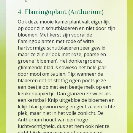
4. Flamingoplant (Anthurium)
Ook deze mooie kamerplant valt eigenlijk
op door zijn schutbladeren en niet door zijn
bloemen. Met kerst zijn vooral de
flamingoplanten met rode of witte
hartvormige schutbladeren zeer gewild,
maar ze zijn er ook met roze, paarse en
groene 'bloemen'. Het donkergroene,
glimmende blad is sowieso het hele jaar
door mooi om te zien. Tip: wanneer de
bladeren dof of stoffig ogen poets je ze
een beetje op met een beetje melk op een
keukenpapiertje. Dan glanzen ze weer als
een kerstbal! Knip uitgebloeide bloemen en
lelijk blad gewoon weg en geef ze een lichte
plek, maar niet in het volle zonlicht. De
Anthurium houdt van een hoge
luchtvochtigheid, dus zet hem ook niet te
dicht bij de verwarming of open haard.