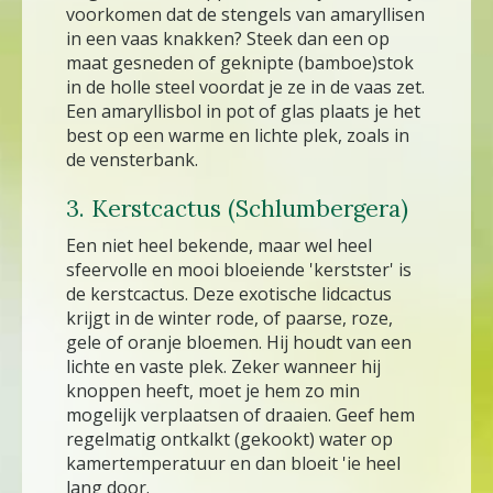
voorkomen dat de stengels van amaryllisen
in een vaas knakken? Steek dan een op
maat gesneden of geknipte (bamboe)stok
in de holle steel voordat je ze in de vaas zet.
Een amaryllisbol in pot of glas plaats je het
best op een warme en lichte plek, zoals in
de vensterbank.
3. Kerstcactus (Schlumbergera)
Een niet heel bekende, maar wel heel
sfeervolle en mooi bloeiende 'kerstster' is
de kerstcactus. Deze exotische lidcactus
krijgt in de winter rode, of paarse, roze,
gele of oranje bloemen. Hij houdt van een
lichte en vaste plek. Zeker wanneer hij
knoppen heeft, moet je hem zo min
mogelijk verplaatsen of draaien. Geef hem
regelmatig ontkalkt (gekookt) water op
kamertemperatuur en dan bloeit 'ie heel
lang door.