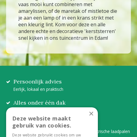
vaas mooi kunt combineren met
amarylissen, of de maretak of mistletoe die
je aan een lamp of in een krans strikt met
een kleurig lint. Kom voor deze en alle
andere echte en decoratieve 'kerststerren'
snel kijken in ons tuincentrum in Edam!
Persoonlijk advies
Eerlijk, lokaal en praktisch
Alles onder één dak
Van plant tot complete aanleg
×
Deze website maakt
Duurzaam en dorpsgemak
gebruik van cookies.
Lever je statiegeldflessen bij ons in én elektrische laadpalen
Deze website gebruikt cookies om uw