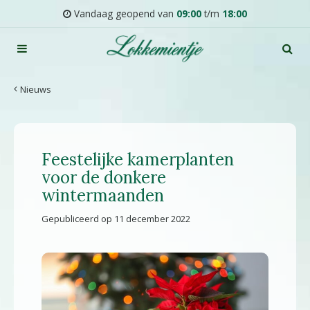
G
Vandaag geopend van
09:00
t/m
18:00
a
n
a
a
r
Nieuws
c
o
n
t
Feestelijke kamerplanten
e
n
voor de donkere
t
wintermaanden
Gepubliceerd op
11 december 2022