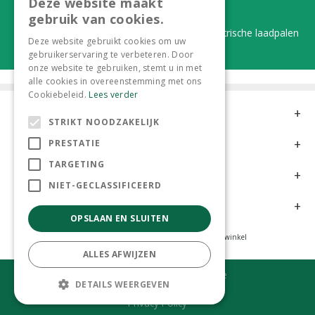
Deze website maakt
Duurzaam en dorpsgemak
gebruik van cookies.
Lever je statiegeldflessen bij ons in én elektrische laadpalen
Deze website gebruikt cookies om uw
gebruikerservaring te verbeteren. Door
onze website te gebruiken, stemt u in met
alle cookies in overeenstemming met ons
Cookiebeleid.
Lees verder
Contact
STRIKT NOODZAKELIJK
Openingstijden
PRESTATIE
TARGETING
Meer informatie
NIET-GECLASSIFICEERD
Klantervaringen
OPSLAAN EN SLUITEN
Tuincentrum
Hoveniers
Kamerplanten
Dierenwinkel
ALLES AFWIJZEN
© Tuincentrum 't Lokkemientje
DETAILS WEERGEVEN
Green Solutions
Privacy Policy