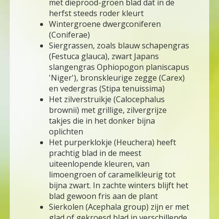
met dieprood-groen blad dat in de
herfst steeds roder kleurt
Wintergroene dwergconiferen
(Coniferae)
Siergrassen, zoals blauw schapengras
(Festuca glauca), zwart Japans
slangengras Ophiopogon planiscapus
'Niger'), bronskleurige zegge (Carex)
en vedergras (Stipa tenuissima)
Het zilverstruikje (Calocephalus
brownii) met grillige, zilvergrijze
takjes die in het donker bijna
oplichten
Het purperklokje (Heuchera) heeft
prachtig blad in de meest
uiteenlopende kleuren, van
limoengroen of caramelkleurig tot
bijna zwart. In zachte winters blijft het
blad gewoon fris aan de plant
Sierkolen (Acephala group) zijn er met
glad of gekroesd blad in verschillende