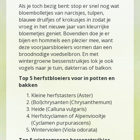
Als je toch bezig bent: stop er snel nog wat
bloembolletjes van narcisjes, tulpen,
blauwe druifjes of krokusjes in zodat je
vroeg in het nieuwe jaar van kleurrijke
bloemetjes geniet. Bovendien doe je er
bijen en hommels een plezier mee, want
deze voorjaarsbloeiers vormen dan een
broodnodige voedselbron. En met
wintergroene bessenstruikjes lok je ook
vogels naar je tuin, dakterras of balkon.
Top 5 herfstbloeiers voor in potten en
bakken
Kleine herfstasters (Aster)
(Bol)chrysanten (Chrysanthemum)
Heide (Calluna vulgaris)
Herfstcyclamen of Alpenviooltje
(Cyclamen purpurascens)
Winterviolen (Viola odorata)
Top 5 wintergroene bessenstruikjes