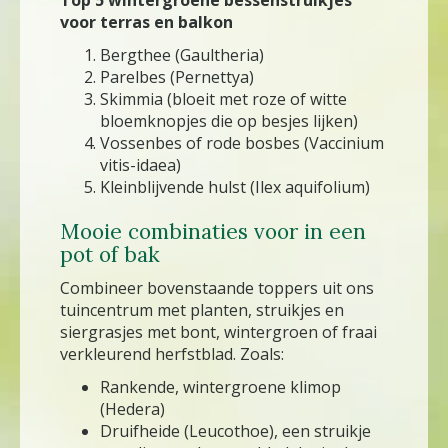
voor terras en balkon
Bergthee (Gaultheria)
Parelbes (Pernettya)
Skimmia (bloeit met roze of witte
bloemknopjes die op besjes lijken)
Vossenbes of rode bosbes (Vaccinium
vitis-idaea)
Kleinblijvende hulst (Ilex aquifolium)
Mooie combinaties voor in een
pot of bak
Combineer bovenstaande toppers uit ons
tuincentrum met planten, struikjes en
siergrasjes met bont, wintergroen of fraai
verkleurend herfstblad. Zoals:
Rankende, wintergroene klimop
(Hedera)
Druifheide (Leucothoe), een struikje