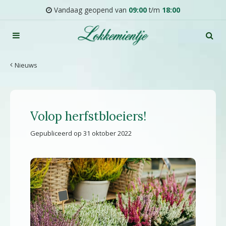
G
Vandaag geopend van
09:00
t/m
18:00
a
n
a
a
r
Nieuws
c
o
n
t
Volop herfstbloeiers!
e
n
Gepubliceerd op
31 oktober 2022
t