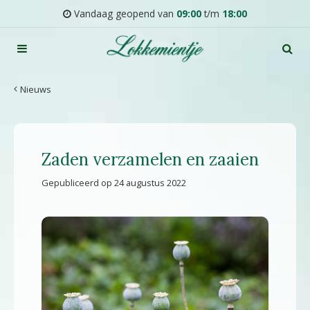
G
Vandaag geopend van
09:00
t/m
18:00
a
n
a
a
r
Nieuws
c
o
n
t
Zaden verzamelen en zaaien
e
n
Gepubliceerd op
24 augustus 2022
t