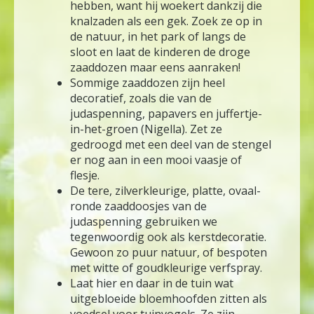
hebben, want hij woekert dankzij die
knalzaden als een gek. Zoek ze op in
de natuur, in het park of langs de
sloot en laat de kinderen de droge
zaaddozen maar eens aanraken!
Sommige zaaddozen zijn heel
decoratief, zoals die van de
judaspenning, papavers en juffertje-
in-het-groen (Nigella). Zet ze
gedroogd met een deel van de stengel
er nog aan in een mooi vaasje of
flesje.
De tere, zilverkleurige, platte, ovaal-
ronde zaaddoosjes van de
judaspenning gebruiken we
tegenwoordig ook als kerstdecoratie.
Gewoon zo puur natuur, of bespoten
met witte of goudkleurige verfspray.
Laat hier en daar in de tuin wat
uitgebloeide bloemhoofden zitten als
voedsel voor tuinvogels. Ze zijn