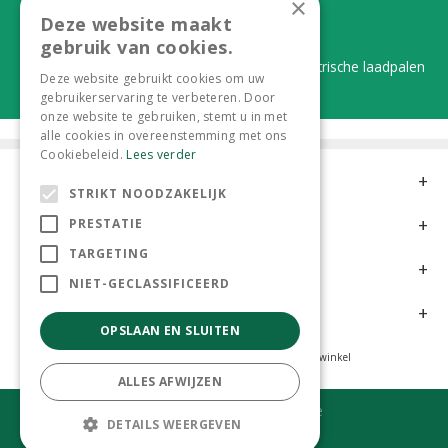
×
Deze website maakt
Duurzaam en dorpsgemak
gebruik van cookies.
Lever je statiegeldflessen bij ons in én elektrische laadpalen
Deze website gebruikt cookies om uw
gebruikerservaring te verbeteren. Door
onze website te gebruiken, stemt u in met
alle cookies in overeenstemming met ons
Cookiebeleid.
Lees verder
Contact
STRIKT NOODZAKELIJK
Openingstijden
PRESTATIE
TARGETING
Meer informatie
NIET-GECLASSIFICEERD
Klantervaringen
OPSLAAN EN SLUITEN
Tuincentrum
Hoveniers
Kamerplanten
Dierenwinkel
ALLES AFWIJZEN
© Tuincentrum 't Lokkemientje
DETAILS WEERGEVEN
Green Solutions