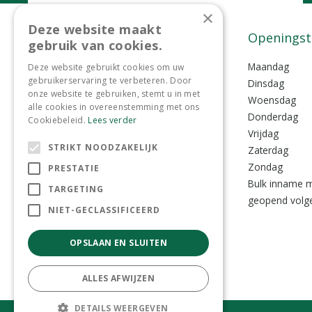
Bel ons
×
Deze website maakt
0299-372465
Contact
Openingst
gebruik van cookies.
Tuincentrum Lokkemientje
Maandag
Deze website gebruikt cookies om uw
gebruikerservaring te verbeteren. Door
Lokkemientjesweg 1
Dinsdag
onze website te gebruiken, stemt u in met
1135 VZ Edam
Woensdag
alle cookies in overeenstemming met ons
Donderdag
Cookiebeleid.
Lees verder
0299-372465
Vrijdag
STRIKT NOODZAKELIJK
info@lokkemientje.nl
Zaterdag
Zondag
PRESTATIE
Bulk inname m
TARGETING
geopend volge
NIET-GECLASSIFICEERD
OPSLAAN EN SLUITEN
ALLES AFWIJZEN
DETAILS WEERGEVEN