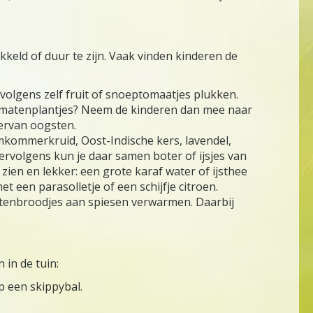
kkeld of duur te zijn. Vaak vinden kinderen de
rvolgens zelf fruit of snoeptomaatjes plukken.
tomatenplantjes? Neem de kinderen dan mee naar
 ervan oogsten.
mkommerkruid, Oost-Indische kers, lavendel,
rvolgens kun je daar samen boter of ijsjes van
 zien en lekker: een grote karaf water of ijsthee
et een parasolletje of een schijfje citroen.
stenbroodjes aan spiesen verwarmen. Daarbij
in de tuin:
p een skippybal.