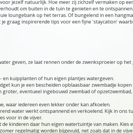
f voor jezelf natuurlijk. Hoe meer zij zichzelf vermaken op e
overhoudt om buiten in de tuin te genieten en te ontspannen
 luie loungebank op het terras. Of bungelend in een hangma
e graag inspirerende tips voor een fijne 'staycation' waarbi
 water geven, ze laat rennen onder de zwenksproeier op het 
- en kuipplanten of hun eigen plantjes watergeven.
 budget kun je een bescheiden opblaasbaar zwembadje kopen 
en groter, eventueel ingebouwd zwembad of opzetzwembad, 
e, waar iedereen even lekker onder kan afkoelen.
terend water werkt ontspannend en verkoelend. Kijk in ons t
s voor in de vijver.
at de kinderen daar hun eigen watertuintje van maken. Kies e
omer regelmatig worden bijgevuld, net zoals dat in de vijve