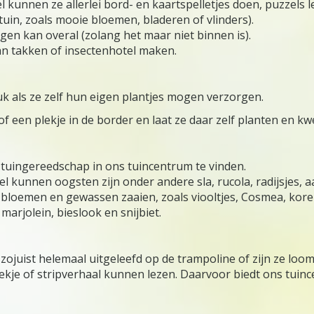
fel kunnen ze allerlei bord- en kaartspelletjes doen, puzze
uin, zoals mooie bloemen, bladeren of vlinders).
en kan overal (zolang het maar niet binnen is).
an takken of insectenhotel maken.
euk als ze zelf hun eigen plantjes mogen verzorgen.
 een plekje in de border en laat ze daar zelf planten en kw
jk tuingereedschap in ons tuincentrum te vinden.
 kunnen oogsten zijn onder andere sla, rucola, radijsjes, a
e bloemen en gewassen zaaien, zoals viooltjes, Cosmea, kor
marjolein, bieslook en snijbiet.
zojuist helemaal uitgeleefd op de trampoline of zijn ze loom
kje of stripverhaal kunnen lezen. Daarvoor biedt ons tuinc