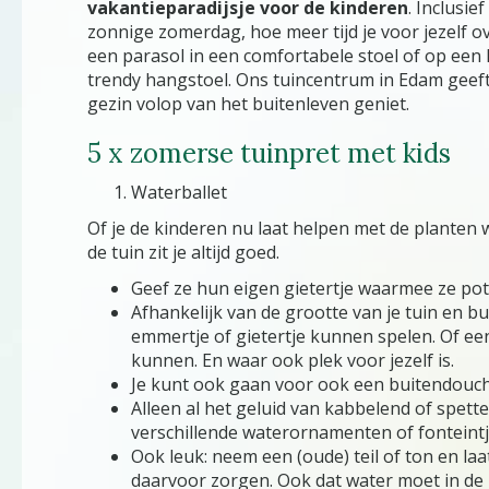
vakantieparadijsje voor de kinderen
. Inclusie
zonnige zomerdag, hoe meer tijd je voor jezelf 
een parasol in een comfortabele stoel of op een
trendy hangstoel. Ons tuincentrum in Edam geeft j
gezin volop van het buitenleven geniet.
5 x zomerse tuinpret met kids
Waterballet
Of je de kinderen nu laat helpen met de planten
de tuin zit je altijd goed.
Geef ze hun eigen gietertje waarmee ze pot
Afhankelijk van de grootte van je tuin en
emmertje of gietertje kunnen spelen. Of e
kunnen. En waar ook plek voor jezelf is.
Je kunt ook gaan voor ook een buitendouch
Alleen al het geluid van kabbelend of spet
verschillende waterornamenten of fonteintje
Ook leuk: neem een (oude) teil of ton en la
daarvoor zorgen. Ook dat water moet in de z