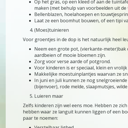
Op het gras, op een kleed of aan de tuinta
maken (met behulp van voorbeelden uit de t
Bellenblazen, hoelahoepen en touwtjespring
Laat ze een boomhut bouwen, of een tipi v
(Moes)tuinieren
Voor groentjes in de dop is het natuurlijk heel l
Neem een grote pot, (vierkante-meter)bak of
aardbeien of mooie bloemen zijn.
Zorg voor verse aarde of potgrond.
Voor kinderen is er speciaal, klein en vroli
Makkelijke moestuinplantjes waarvan ze snel
In juni en juli kunnen ze nog snelgroeiend
(bijenvoer), rode melde, slaapmutsjes, wilde 
Luieren maar
Zelfs kinderen zijn wel eens moe. Hebben ze zich 
hebben waar ze languit kunnen liggen of een boe
paar te noemen:
Verstelbaar ligbed