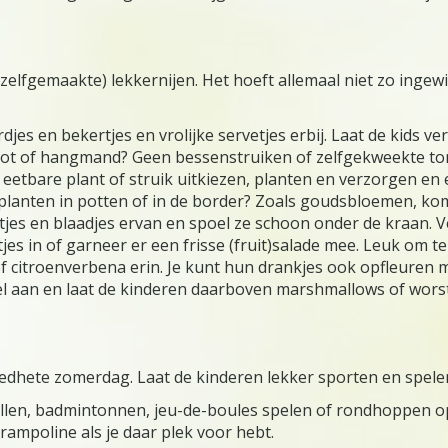
zelfgemaakte) lekkernijen. Het hoeft allemaal niet zo ingewi
es en bekertjes en vrolijke servetjes erbij. Laat de kids ve
n pot of hangmand? Geen bessenstruiken of zelfgekweekte 
 eetbare plant of struik uitkiezen, planten en verzorgen en
planten in potten of in de border? Zoals goudsbloemen, ko
es en blaadjes ervan en spoel ze schoon onder de kraan. Ve
jes in of garneer er een frisse (fruit)salade mee. Leuk om te
f citroenverbena erin. Je kunt hun drankjes ook opfleuren m
kel aan en laat de kinderen daarboven marshmallows of wor
dhete zomerdag. Laat de kinderen lekker sporten en spelen 
llen, badmintonnen, jeu-de-boules spelen of rondhoppen o
rampoline als je daar plek voor hebt.