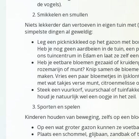
de vogels).
Smikkelen en smullen
Niets lekkerder dan vertoeven in eigen tuin met (
simpelste dingen al geweldig:
Leg een picknickkleed op het gazon met bordj
Heb je nog geen aardbeien in de tuin, ee
ons tuincentrum in Edam en laat ze zelf een
Heb je eetbare bloemen gezaaid of kruiden
rozemarijn of munt? Knip samen de bloemetj
maken. Vries een paar bloemetjes in ijsklont
met wat takjes verse munt, citroenmelisse o
Steek een vuurkorf, vuurschaal of tuinfak
houd je natuurlijk wel een oogje in het zeil.
Sporten en spelen
Kinderen houden van beweging, zelfs op een bloe
Op een wat groter gazon kunnen ze voetba
Plaats een schommel, glijbaan, zandbak of t