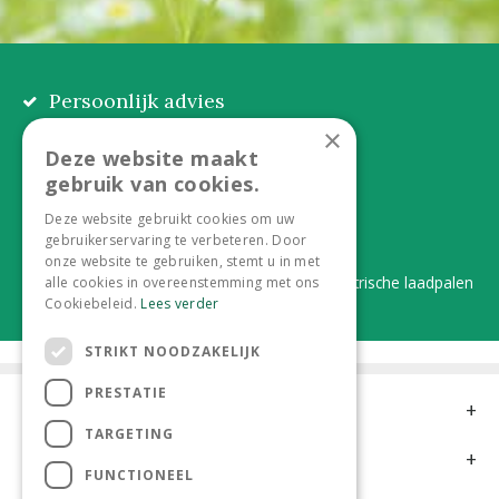
Persoonlijk advies
Eerlijk, lokaal en praktisch
×
Deze website maakt
Alles onder één dak
gebruik van cookies.
Van plant tot complete aanleg
Deze website gebruikt cookies om uw
gebruikerservaring te verbeteren. Door
Duurzaam en dorpsgemak
onze website te gebruiken, stemt u in met
Lever je statiegeldflessen bij ons in én elektrische laadpalen
alle cookies in overeenstemming met ons
Cookiebeleid.
Lees verder
STRIKT NOODZAKELIJK
PRESTATIE
Contact
TARGETING
Openingstijden
FUNCTIONEEL