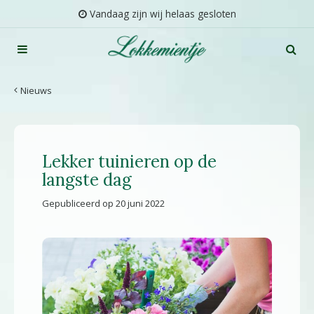
G
Vandaag zijn wij helaas gesloten
a
n
a
a
r
Nieuws
c
o
n
t
Lekker tuinieren op de
e
n
langste dag
t
Gepubliceerd op
20 juni 2022