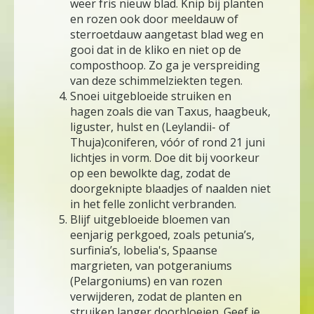
weer fris nieuw blad. Knip bij planten
en rozen ook door meeldauw of
sterroetdauw aangetast blad weg en
gooi dat in de kliko en niet op de
composthoop. Zo ga je verspreiding
van deze schimmelziekten tegen.
Snoei uitgebloeide struiken en
hagen zoals die van Taxus, haagbeuk,
liguster, hulst en (Leylandii- of
Thuja)coniferen, vóór of rond 21 juni
lichtjes in vorm. Doe dit bij voorkeur
op een bewolkte dag, zodat de
doorgeknipte blaadjes of naalden niet
in het felle zonlicht verbranden.
Blijf uitgebloeide bloemen van
eenjarig perkgoed, zoals petunia’s,
surfinia’s, lobelia's, Spaanse
margrieten, van potgeraniums
(Pelargoniums) en van rozen
verwijderen, zodat de planten en
struiken langer doorbloeien. Geef je