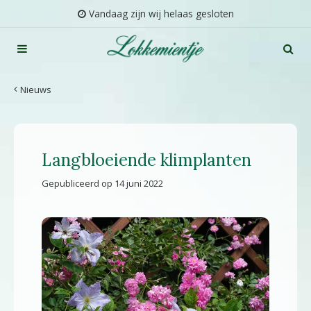
G
Vandaag zijn wij helaas gesloten
a
n
a
a
r
Nieuws
c
o
n
t
Langbloeiende klimplanten
e
n
Gepubliceerd op
14 juni 2022
t