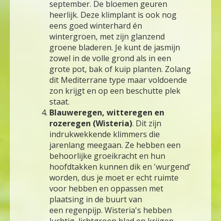
september. De bloemen geuren
heerlijk. Deze klimplant is ook nog
eens goed winterhard én
wintergroen, met zijn glanzend
groene bladeren. Je kunt de jasmijn
zowel in de volle grond als in een
grote pot, bak of kuip planten. Zolang
dit Mediterrane type maar voldoende
zon krijgt en op een beschutte plek
staat.
Blauweregen, witteregen en
rozeregen (Wisteria)
. Dit zijn
indrukwekkende klimmers die
jarenlang meegaan. Ze hebben een
behoorlijke groeikracht en hun
hoofdtakken kunnen dik en 'wurgend'
worden, dus je moet er echt ruimte
voor hebben en oppassen met
plaatsing in de buurt van
een regenpijp. Wisteria's hebben
luchtig, lichtgroen blad en krijgen