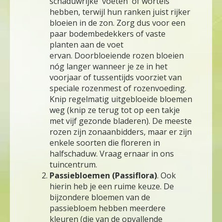
schaduwrijke 'voeten' of wortels
hebben, terwijl hun ranken juist rijker
bloeien in de zon. Zorg dus voor een
paar bodembedekkers of vaste
planten aan de voet
ervan. Doorbloeiende rozen bloeien
nóg langer wanneer je ze in het
voorjaar of tussentijds voorziet van
speciale rozenmest of rozenvoeding.
Knip regelmatig uitgebloeide bloemen
weg (knip ze terug tot op een takje
met vijf gezonde bladeren). De meeste
rozen zijn zonaanbidders, maar er zijn
enkele soorten die floreren in
halfschaduw. Vraag ernaar in ons
tuincentrum.
Passiebloemen (Passiflora)
. Ook
hierin heb je een ruime keuze. De
bijzondere bloemen van de
passiebloem hebben meerdere
kleuren (die van de opvallende