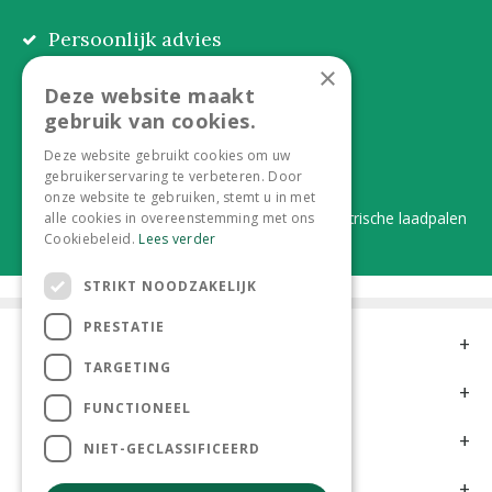
Persoonlijk advies
Eerlijk, lokaal en praktisch
×
Deze website maakt
Alles onder één dak
gebruik van cookies.
Van plant tot complete aanleg
Deze website gebruikt cookies om uw
gebruikerservaring te verbeteren. Door
Duurzaam en dorpsgemak
onze website te gebruiken, stemt u in met
Lever je statiegeldflessen bij ons in én elektrische laadpalen
alle cookies in overeenstemming met ons
Cookiebeleid.
Lees verder
STRIKT NOODZAKELIJK
PRESTATIE
Contact
TARGETING
Openingstijden
FUNCTIONEEL
Meer informatie
NIET-GECLASSIFICEERD
Klantervaringen