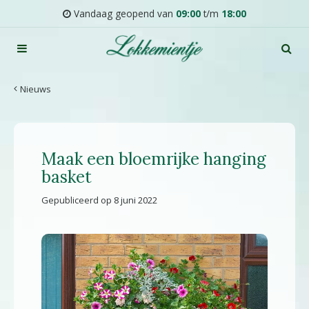
G
Vandaag geopend van
09:00
t/m
18:00
a
n
a
a
r
Nieuws
c
o
n
t
Maak een bloemrijke hanging
e
n
basket
t
Gepubliceerd op
8 juni 2022