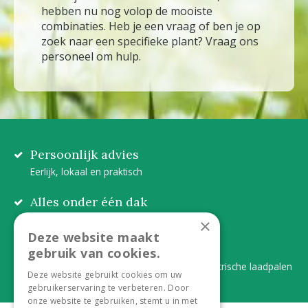
hebben nu nog volop de mooiste
combinaties. Heb je een vraag of ben je op
zoek naar een specifieke plant? Vraag ons
personeel om hulp.
Persoonlijk advies
Eerlijk, lokaal en praktisch
Alles onder één dak
Van plant tot complete aanleg
×
Deze website maakt
Duurzaam en dorpsgemak
gebruik van cookies.
Lever je statiegeldflessen bij ons in én elektrische laadpalen
Deze website gebruikt cookies om uw
gebruikerservaring te verbeteren. Door
onze website te gebruiken, stemt u in met