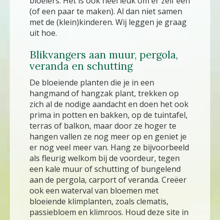
bloeiers. Het is ook heel leuk om er zelf één
(of een paar te maken). Al dan niet samen
met de (klein)kinderen. Wij leggen je graag
uit hoe.
Blikvangers aan muur, pergola,
veranda en schutting
De bloeiende planten die je in een
hangmand of hangzak plant, trekken op
zich al de nodige aandacht en doen het ook
prima in potten en bakken, op de tuintafel,
terras of balkon, maar door ze hoger te
hangen vallen ze nog meer op en geniet je
er nog veel meer van. Hang ze bijvoorbeeld
als fleurig welkom bij de voordeur, tegen
een kale muur of schutting of bungelend
aan de pergola, carport of veranda. Creëer
ook een waterval van bloemen met
bloeiende klimplanten, zoals clematis,
passiebloem en klimroos. Houd deze site in