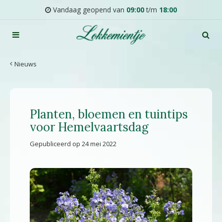
G
Vandaag geopend van
09:00
t/m
18:00
a
n
a
a
r
Nieuws
c
o
n
t
Planten, bloemen en tuintips
e
n
voor Hemelvaartsdag
t
Gepubliceerd op
24 mei 2022