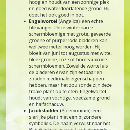
hoog en houdt van een zonnige plek
en goed waterdoorlatende grond. Hij
doet het ook goed in pot.
Engelwortel
(Angelica): een echte
blikvanger. Deze winterharde
schermbloemige met grote, geveerde
groene of purperrode bladeren kan
wel twee meter hoog worden. Hij
bloeit van juni tot augustus met witte,
bleekgroene, roze of bordeauxrode
schermbloemen. Zowel de wortel als
de bladeren ervan zijn eetbaar en
zouden medicinale eigenschappen
hebben, maar het zou zonde zijn deze
fraaie plant op te eten. Engelwortel
houdt van vochtige, voedzame grond
en halfschaduw.
Jacobsladder
(Polemonium): een
sierlijke plant met een bijzondere
symboliek. De naam verwijst naar het
Bijbelverhaal waarin Jacob droomde