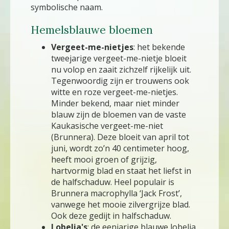
symbolische naam.
Hemelsblauwe bloemen
Vergeet-me-nietjes
: het bekende
tweejarige vergeet-me-nietje bloeit
nu volop en zaait zichzelf rijkelijk uit.
Tegenwoordig zijn er trouwens ook
witte en roze vergeet-me-nietjes.
Minder bekend, maar niet minder
blauw zijn de bloemen van de vaste
Kaukasische vergeet-me-niet
(Brunnera). Deze bloeit van april tot
juni, wordt zo’n 40 centimeter hoog,
heeft mooi groen of grijzig,
hartvormig blad en staat het liefst in
de halfschaduw. Heel populair is
Brunnera macrophylla ‘Jack Frost’,
vanwege het mooie zilvergrijze blad.
Ook deze gedijt in halfschaduw.
Lobelia's
: de eenjarige blauwe lobelia,