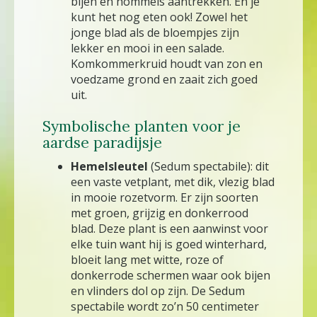
bijen en hommels aantrekken. En je
kunt het nog eten ook! Zowel het
jonge blad als de bloempjes zijn
lekker en mooi in een salade.
Komkommerkruid houdt van zon en
voedzame grond en zaait zich goed
uit.
Symbolische planten voor je
aardse paradijsje
Hemelsleutel
(Sedum spectabile): dit
een vaste vetplant, met dik, vlezig blad
in mooie rozetvorm. Er zijn soorten
met groen, grijzig en donkerrood
blad. Deze plant is een aanwinst voor
elke tuin want hij is goed winterhard,
bloeit lang met witte, roze of
donkerrode schermen waar ook bijen
en vlinders dol op zijn. De Sedum
spectabile wordt zo’n 50 centimeter