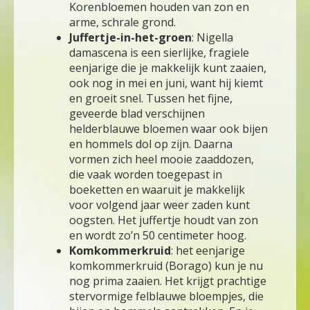
Korenbloemen houden van zon en
arme, schrale grond.
Juffertje-in-het-groen
: Nigella
damascena is een sierlijke, fragiele
eenjarige die je makkelijk kunt zaaien,
ook nog in mei en juni, want hij kiemt
en groeit snel. Tussen het fijne,
geveerde blad verschijnen
helderblauwe bloemen waar ook bijen
en hommels dol op zijn. Daarna
vormen zich heel mooie zaaddozen,
die vaak worden toegepast in
boeketten en waaruit je makkelijk
voor volgend jaar weer zaden kunt
oogsten. Het juffertje houdt van zon
en wordt zo’n 50 centimeter hoog.
Komkommerkruid
: het eenjarige
komkommerkruid (Borago) kun je nu
nog prima zaaien. Het krijgt prachtige
stervormige felblauwe bloempjes, die