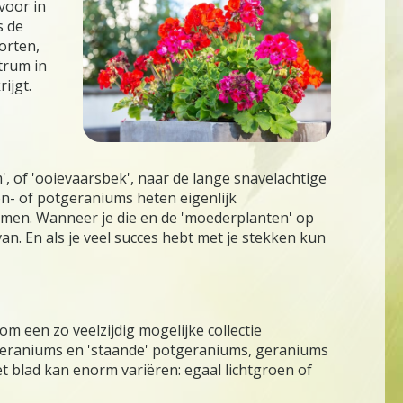
voor in
s de
orten,
trum in
ijgt.
', of 'ooievaarsbek', naar de lange snavelachtige
on- of potgeraniums heten eigenlijk
nemen. Wanneer je die en de 'moederplanten' op
an. En als je veel succes hebt met je stekken kun
m een zo veelzijdig mogelijke collectie
anggeraniums en 'staande' potgeraniums, geraniums
et blad kan enorm variëren: egaal lichtgroen of