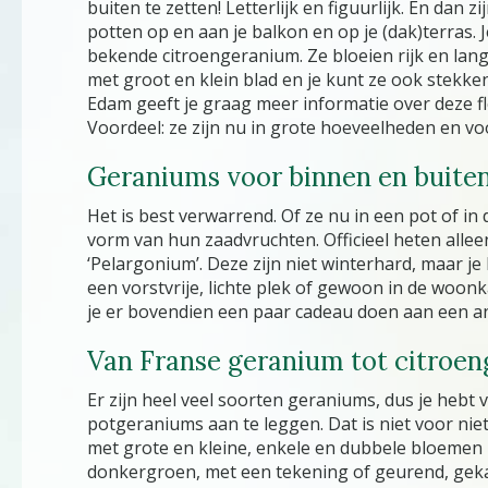
buiten te zetten! Letterlijk en figuurlijk. En dan zi
potten op en aan je balkon en op je (dak)terras.
bekende citroengeranium. Ze bloeien rijk en lang
met groot en klein blad en je kunt ze ook stekke
Edam geeft je graag meer informatie over deze fl
Voordeel: ze zijn nu in grote hoeveelheden en voo
Geraniums voor binnen en buite
Het is best verwarrend. Of ze nu in een pot of in
vorm van hun zaadvruchten. Officieel heten allee
‘Pelargonium’. Deze zijn niet winterhard, maar j
een vorstvrije, lichte plek of gewoon in de woonk
je er bovendien een paar cadeau doen aan een a
Van Franse geranium tot citroe
Er zijn heel veel soorten geraniums, dus je hebt
potgeraniums aan te leggen. Dat is niet voor nie
met grote en kleine, enkele en dubbele bloemen in
donkergroen, met een tekening of geurend, geka