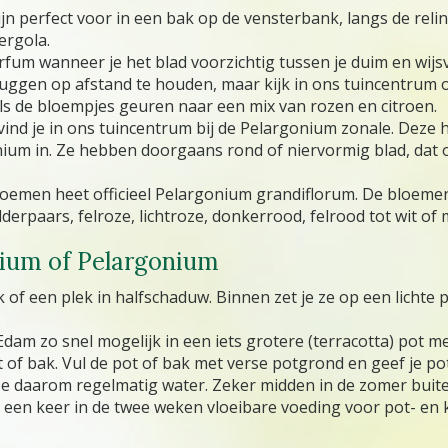
n perfect voor in een bak op de vensterbank, langs de relin
ergola.
fum wanneer je het blad voorzichtig tussen je duim en wijsvi
ggen op afstand te houden, maar kijk in ons tuincentrum 
als de bloempjes geuren naar een mix van rozen en citroen.
vind je in ons tuincentrum bij de Pelargonium zonale. Deze
m in. Ze hebben doorgaans rond of niervormig blad, dat oo
oemen heet officieel Pelargonium grandiflorum. De bloemen g
erpaars, felroze, lichtroze, donkerrood, felrood tot wit of
nium of Pelargonium
 een plek in halfschaduw. Binnen zet je ze op een lichte p
dam zo snel mogelijk in een iets grotere (terracotta) pot m
 of bak. Vul de pot of bak met verse potgrond en geef je 
e daarom regelmatig water. Zeker midden in de zomer buiten
een keer in de twee weken vloeibare voeding voor pot- en 