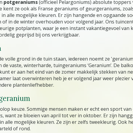
jn
potgeraniums
(officieel Pelargoniums) absolute toppers 
 Je kent ze ook als Franse geraniums of geurgeraniums, zoal
 in alle mogelijke kleuren. Er zijn hangende en opgaande so
n of in de winter overhouden voor volgend jaar. Ons tuincen
eurige potplanten, waar je een instant vakantiegevoel van kr
rdelig geprijsd bij ons verkrijgbaar.
n
 de volle grond in de tuin staan, iedereen noemt ze 'geranium
n de vaste, winterharde, tuingeraniums ‘Geranium’. De balk
e kunt er aan het eind van de zomer makkelijk stekken van 
amer laat overwinteren heb je er volgend jaar weer plezier v
ndere plantenliefhebber.
ngeranium
 volop keuze. Sommige mensen maken er echt een sport van o
ts, want ze bloeien van april tot ver in oktober. Er zijn h
 alle mogelijke kleuren. Ze zijn er zelfs tweekleurig. Ook h
rteld of rond.