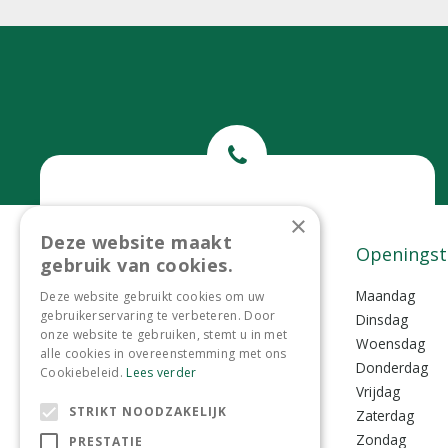
Bel ons
×
Deze website maakt
0299-372465
Contact
Openingst
gebruik van cookies.
Tuincentrum Lokkemientje
Maandag
Deze website gebruikt cookies om uw
gebruikerservaring te verbeteren. Door
Lokkemientjesweg 1
Dinsdag
onze website te gebruiken, stemt u in met
1135 VZ Edam
Woensdag
alle cookies in overeenstemming met ons
Donderdag
Cookiebeleid.
Lees verder
0299-372465
Vrijdag
STRIKT NOODZAKELIJK
info@lokkemientje.nl
Zaterdag
Zondag
PRESTATIE