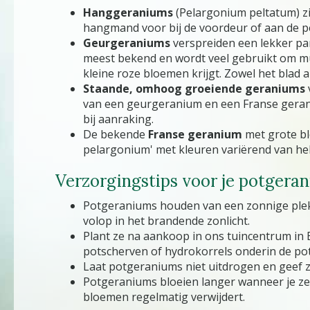
Hanggeraniums
(Pelargonium peltatum) zij
hangmand voor bij de voordeur of aan de p
Geurgeraniums
verspreiden een lekker par
meest bekend en wordt veel gebruikt om mu
kleine roze bloemen krijgt. Zowel het blad 
Staande, omhoog groeiende geraniums
van een geurgeranium en een Franse geraniu
bij aanraking.
De bekende
Franse geranium
met grote bl
pelargonium' met kleuren variërend van held
Verzorgingstips voor je potgera
Potgeraniums houden van een zonnige plek of
volop in het brandende zonlicht.
Plant ze na aankoop in ons tuincentrum in E
potscherven of hydrokorrels onderin de pot
Laat potgeraniums niet uitdrogen en geef z
Potgeraniums bloeien langer wanneer je ze 
bloemen regelmatig verwijdert.