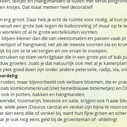
ikken, teiltjes en (hang)manden te vullen met verse potgron
 kistjes. Dat staat meteen heel decoratief!
rden erg groot. Daar heb je echt de ruimte voor nodig, al kun
nuit een grote bak tegen de balkonreling of muur op te lei
p wortelen of al te grote wortelkluiten vormen.
s blijven kleiner dan die van vleestomaten en passen vaak 
ien)pot of hangmand, net als de meeste soorten sla en kruid
jk bij om ze te verzorgen en om ervan te snoepen.
truiken op stam verkrijgbaar die in een grote pot of bak pa
aduw groeien, zoals je dat natuurlijk ook met al je kamerplan
lek goed doen zijn onder andere peterselie, radijs, sla, sni
oordelig
kruiden, maar bijvoorbeeld ook eetbare bloemen, die er prach
 zoals komkommerkruid (met hemelblauwe bloemetjes) en Oos
n, ook in potten, bakken en hangmanden.
avendel, rozemarijn, bieslook en salie, krijgen ook fraaie bl
, wilde peen (Daucus carota) en venkel zijn bijna té mooi o
daar dan eens dille of venkel bij, want hun fijne groen en 
ar je ook nog eens geld bij de groenteman of -afdeling!