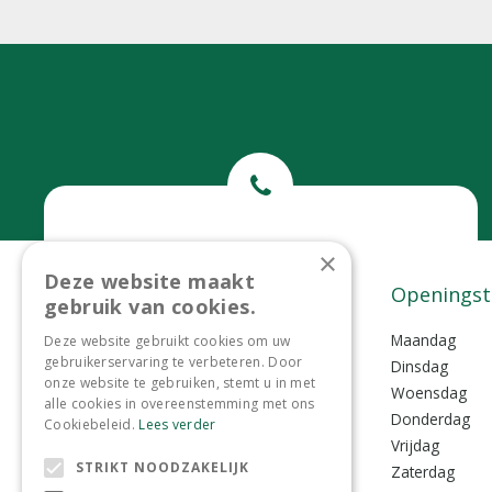
Bel ons
×
Deze website maakt
0299-372465
Contact
Openingst
gebruik van cookies.
Tuincentrum Lokkemientje
Maandag
Deze website gebruikt cookies om uw
gebruikerservaring te verbeteren. Door
Lokkemientjesweg 1
Dinsdag
onze website te gebruiken, stemt u in met
1135 VZ Edam
Woensdag
alle cookies in overeenstemming met ons
Donderdag
Cookiebeleid.
Lees verder
0299-372465
Vrijdag
STRIKT NOODZAKELIJK
info@lokkemientje.nl
Zaterdag