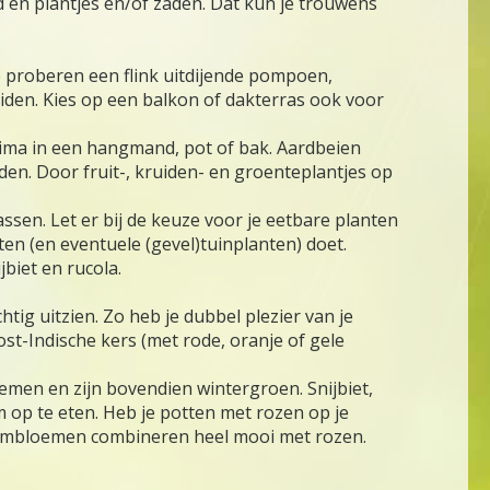
d en plantjes en/of zaden. Dat kun je trouwens
 je proberen een flink uitdijende pompoen,
den. Kies op een balkon of dakterras ook voor
prima in een hangmand, pot of bak. Aardbeien
en. Door fruit-, kruiden- en groenteplantjes op
ssen. Let er bij de keuze voor je eetbare planten
ten (en eventuele (gevel)tuinplanten) doet.
jbiet en rucola.
tig uitzien. Zo heb je dubbel plezier van je
t-Indische kers (met rode, oranje of gele
oemen en zijn bovendien wintergroen. Snijbiet,
m op te eten. Heb je potten met rozen op je
schermbloemen combineren heel mooi met rozen.