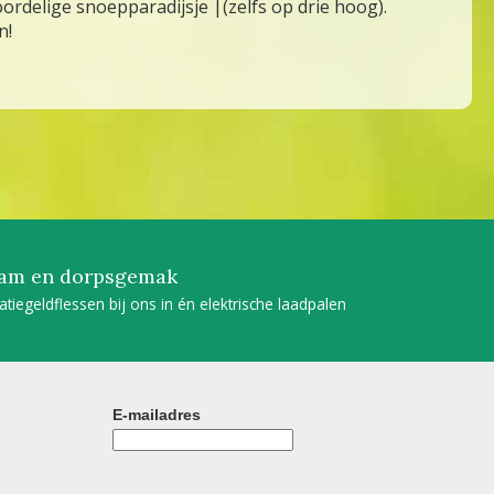
ordelige snoepparadijsje |(zelfs op drie hoog).
on!
am en dorpsgemak
tatiegeldflessen bij ons in én elektrische laadpalen
E-mailadres