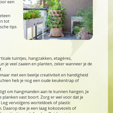
voor een
meteen
n tot
sche tips
cale tuintjes, hangzakken, etagères,
un je veel zaaien en planten, zeker wanneer je de
f.
maar met een beetje creativiteit en handigheid
sschien heb je nog een oude keukentrap of
stigt om hangmanden aan te kunnen hangen. Je
 planken vast boort. Zorg er wel voor dat je
. Leg vervolgens worteldoek of plastic
n. Daarop doe je een laag kokosvezels of