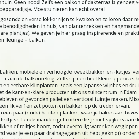
n tuin. Geen nood! Zelfs een balkon of dakterras is genoeg 
epparadijsje. Moestuinieren kan echt overal.
 gezonde en verse lekkernijen te kweken en ze leren daar 
le benodigdheden in huis, van plantenrekken en hangmande
re plantjes). We geven je hier graag inspirerende en prakti
n fleurige – balkon.
akken, mobiele en verhoogde kweekbakken en -kasjes, verti
oor aan de balkonreling. Zelfs op een heel klein oppervlak k
 en eetbare klimplanten, zoals een Japanse wijnbes en drui
et de kant-en-klare producten uit ons tuincentrum in Edam, 
gebleven of gevonden pallet een verticaal tuintje maken. Mi
 een lik verf en zet potten en bakken op de treden ervan.
n een paar (oude) houten planken, waar je haken aan beve
teiltjes of oude manden gebruiken die je met spijkers aan de
kken of teiltjes boort, zodat overtollig water kan weglopen
nd waar je een paar drainagegaten uit hebt geknipt) onderi