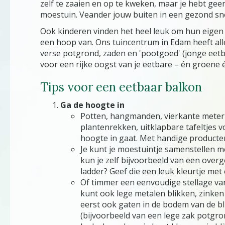
zelf te zaaien en op te kweken, maar je hebt gee
moestuin. Veander jouw buiten in een gezond sno
Ook kinderen vinden het heel leuk om hun eigen
een hoop van. Ons tuincentrum in Edam heeft al
verse potgrond, zaden en 'pootgoed' (jonge eetba
voor een rijke oogst van je eetbare – én groene é
Tips voor een eetbaar balkon
Ga de hoogte in
Potten, hangmanden, vierkante meterb
plantenrekken, uitklapbare tafeltjes v
hoogte in gaat. Met handige producten
Je kunt je moestuintje samenstellen m
kun je zelf bijvoorbeeld van een over
ladder? Geef die een leuk kleurtje met
Of timmer een eenvoudige stellage va
kunt ook lege metalen blikken, zinken 
eerst ook gaten in de bodem van de bli
(bijvoorbeeld van een lege zak potgro