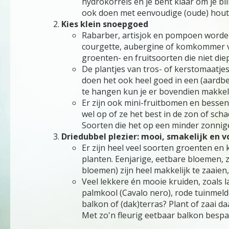
hydrokorrels en je bent klaar om je bl
ook doen met eenvoudige (oude) houten
Kies klein snoepgoed
​​​​​​​Rabarber, artisjok en pompoen wo
courgette, aubergine of komkommer va
groenten- en fruitsoorten die niet die
De plantjes van tros- of kerstomaatje
doen het ook heel goed in een (aardbe
te hangen kun je er bovendien makkeli
Er zijn ook mini-fruitbomen en bessens
wel op of ze het best in de zon of sch
Soorten die het op een minder zonnige p
Driedubbel plezier: mooi, smakelijk en v
Er zijn heel veel soorten groenten en 
planten. Eenjarige, eetbare bloemen,
bloemen) zijn heel makkelijk te zaaie
Veel lekkere én mooie kruiden, zoals l
palmkool (Cavalo nero), rode tuinmelde
balkon of (dak)terras? Plant of zaai 
Met zo'n fleurig eetbaar balkon bespa