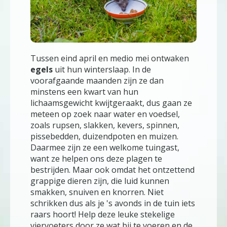
Tussen eind april en medio mei ontwaken
egels
uit hun winterslaap. In de
voorafgaande maanden zijn ze dan
minstens een kwart van hun
lichaamsgewicht kwijtgeraakt, dus gaan ze
meteen op zoek naar water en voedsel,
zoals rupsen, slakken, kevers, spinnen,
pissebedden, duizendpoten en muizen.
Daarmee zijn ze een welkome tuingast,
want ze helpen ons deze plagen te
bestrijden. Maar ook omdat het ontzettend
grappige dieren zijn, die luid kunnen
smakken, snuiven en knorren. Niet
schrikken dus als je 's avonds in de tuin iets
raars hoort! Help deze leuke stekelige
viervoeters door ze wat bij te voeren en de