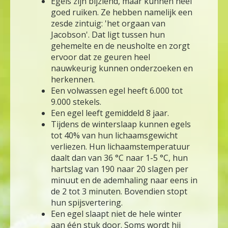
Egels zijn bijziend, maar kunnen heel
goed ruiken. Ze hebben namelijk een
zesde zintuig: 'het orgaan van
Jacobson'. Dat ligt tussen hun
gehemelte en de neusholte en zorgt
ervoor dat ze geuren heel
nauwkeurig kunnen onderzoeken en
herkennen.
Een volwassen egel heeft 6.000 tot
9.000 stekels.
Een egel leeft gemiddeld 8 jaar.
Tijdens de winterslaap kunnen egels
tot 40% van hun lichaamsgewicht
verliezen. Hun lichaamstemperatuur
daalt dan van 36 °C naar 1-5 °C, hun
hartslag van 190 naar 20 slagen per
minuut en de ademhaling naar eens in
de 2 tot 3 minuten. Bovendien stopt
hun spijsvertering.
Een egel slaapt niet de hele winter
aan één stuk door. Soms wordt hij