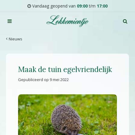
G
Vandaag geopend van
09:00
t/m
17:00
a
n
a
a
r
Nieuws
c
o
n
t
Maak de tuin egelvriendelijk
e
n
Gepubliceerd op
9 mei 2022
t