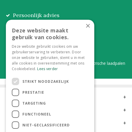
Persoonlijk advies
Eerlijk, lokaal en praktisch
×
Deze website maakt
Alles onder één dak
gebruik van cookies.
Van plant tot complete aanleg
Deze website gebruikt cookies om uw
gebruikerservaring te verbeteren. Door
Duurzaam en dorpsgemak
onze website te gebruiken, stemt u in met
Lever je statiegeldflessen bij ons in én elektrische laadpalen
alle cookies in overeenstemming met ons
Cookiebeleid.
Lees verder
STRIKT NOODZAKELIJK
PRESTATIE
Contact
TARGETING
Openingstijden
FUNCTIONEEL
Meer informatie
NIET-GECLASSIFICEERD