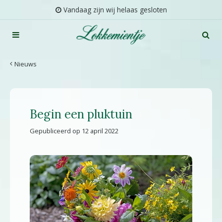
G
Vandaag zijn wij helaas gesloten
a
n
a
a
r
Nieuws
c
o
n
t
Begin een pluktuin
e
n
Gepubliceerd op
12 april 2022
t