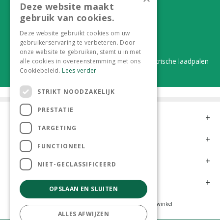
Deze website maakt
Alles onder één dak
gebruik van cookies.
Van plant tot complete aanleg
Deze website gebruikt cookies om uw
gebruikerservaring te verbeteren. Door
Duurzaam en dorpsgemak
onze website te gebruiken, stemt u in met
Lever je statiegeldflessen bij ons in én elektrische laadpalen
alle cookies in overeenstemming met ons
Cookiebeleid.
Lees verder
STRIKT NOODZAKELIJK
PRESTATIE
Contact
TARGETING
Openingstijden
FUNCTIONEEL
Meer informatie
NIET-GECLASSIFICEERD
Klantervaringen
OPSLAAN EN SLUITEN
Tuincentrum
Hoveniers
Kamerplanten
Dierenwinkel
ALLES AFWIJZEN