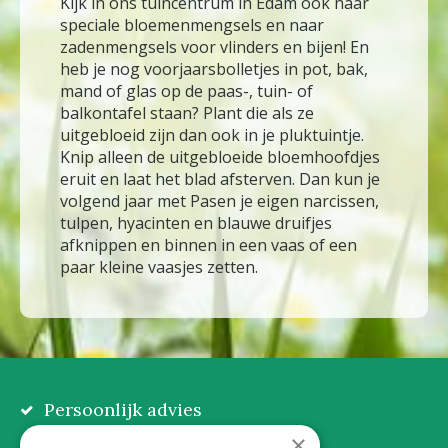
Kijk in ons tuincentrum in Edam ook naar
speciale bloemenmengsels en naar
zadenmengsels voor vlinders en bijen! En
heb je nog voorjaarsbolletjes in pot, bak,
mand of glas op de paas-, tuin- of
balkontafel staan? Plant die als ze
uitgebloeid zijn dan ook in je pluktuintje.
Knip alleen de uitgebloeide bloemhoofdjes
eruit en laat het blad afsterven. Dan kun je
volgend jaar met Pasen je eigen narcissen,
tulpen, hyacinten en blauwe druifjes
afknippen en binnen in een vaas of een
paar kleine vaasjes zetten.
Persoonlijk advies
Eerlijk, lokaal en praktisch
×