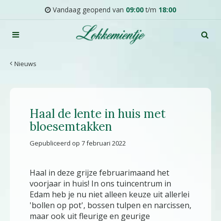
G
Vandaag geopend van
09:00
t/m
18:00
a
n
a
a
r
Nieuws
c
o
n
t
Haal de lente in huis met
e
n
bloesemtakken
t
Gepubliceerd op
7 februari 2022
Haal in deze grijze februarimaand het
voorjaar in huis! In ons tuincentrum in
Edam heb je nu niet alleen keuze uit allerlei
'bollen op pot', bossen tulpen en narcissen,
maar ook uit fleurige en geurige