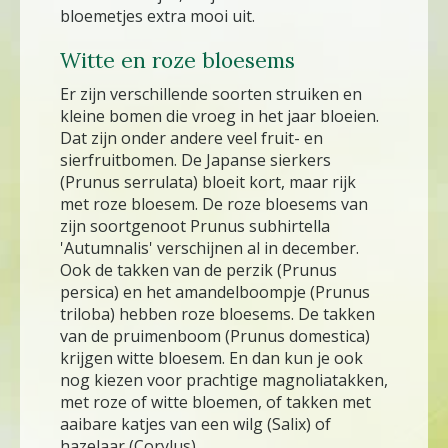
bloemetjes extra mooi uit.
Witte en roze bloesems
Er zijn verschillende soorten struiken en
kleine bomen die vroeg in het jaar bloeien.
Dat zijn onder andere veel fruit- en
sierfruitbomen. De Japanse sierkers
(Prunus serrulata) bloeit kort, maar rijk
met roze bloesem. De roze bloesems van
zijn soortgenoot Prunus subhirtella
'Autumnalis' verschijnen al in december.
Ook de takken van de perzik (Prunus
persica) en het amandelboompje (Prunus
triloba) hebben roze bloesems. De takken
van de pruimenboom (Prunus domestica)
krijgen witte bloesem. En dan kun je ook
nog kiezen voor prachtige magnoliatakken,
met roze of witte bloemen, of takken met
aaibare katjes van een wilg (Salix) of
hazelaar (Corylus).