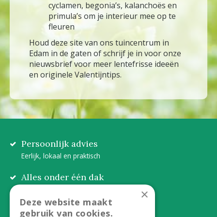
cyclamen, begonia’s, kalanchoës en
primula’s om je interieur mee op te
fleuren
Houd deze site van ons tuincentrum in
Edam in de gaten of schrijf je in voor onze
nieuwsbrief voor meer lentefrisse ideeën
en originele Valentijntips.
Persoonlijk advies
Eerlijk, lokaal en praktisch
Alles onder één dak
Van plant tot complete aanleg
×
Deze website maakt
Duurzaam en dorpsgemak
gebruik van cookies.