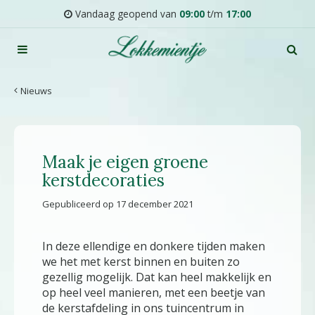
G
Vandaag geopend van
09:00
t/m
17:00
a
n
a
a
r
Nieuws
c
o
n
t
Maak je eigen groene
e
n
kerstdecoraties
t
Gepubliceerd op
17 december 2021
In deze ellendige en donkere tijden maken
we het met kerst binnen en buiten zo
gezellig mogelijk. Dat kan heel makkelijk en
op heel veel manieren, met een beetje van
de kerstafdeling in ons tuincentrum in