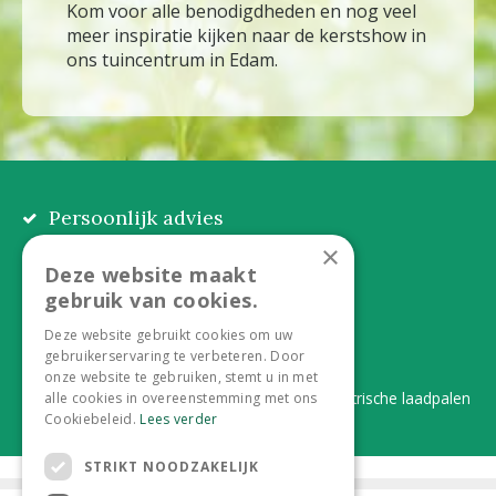
Kom voor alle benodigdheden en nog veel
meer inspiratie kijken naar de kerstshow in
ons tuincentrum in Edam.
Persoonlijk advies
Eerlijk, lokaal en praktisch
×
Deze website maakt
Alles onder één dak
gebruik van cookies.
Van plant tot complete aanleg
Deze website gebruikt cookies om uw
gebruikerservaring te verbeteren. Door
Duurzaam en dorpsgemak
onze website te gebruiken, stemt u in met
Lever je statiegeldflessen bij ons in én elektrische laadpalen
alle cookies in overeenstemming met ons
Cookiebeleid.
Lees verder
STRIKT NOODZAKELIJK