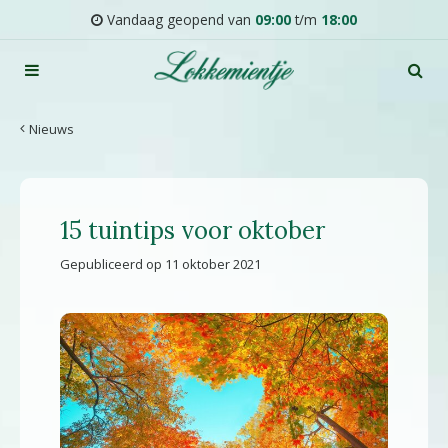
G
Vandaag geopend van
09:00
t/m
18:00
a
n
a
a
r
Nieuws
c
o
n
t
15 tuintips voor oktober
e
n
Gepubliceerd op
11 oktober 2021
t