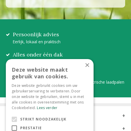
Persoonlijk advies
Eerlijk, lokaal en praktisch
Alles onder één dak
Van plant tot complete aanleg
×
Deze website maakt
Duurzaam en dorpsgemak
gebruik van cookies.
Lever je statiegeldflessen bij ons in én elektrische laadpalen
Deze website gebruikt cookies om uw
gebruikerservaring te verbeteren. Door
onze website te gebruiken, stemt u in met
alle cookies in overeenstemming met ons
Cookiebeleid.
Lees verder
Contact
STRIKT NOODZAKELIJK
Openingstijden
PRESTATIE