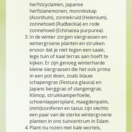
herfstcyclamen, Japanse
herfstanemonen, monnikskap
(Aconitum), zonnekruid (Helenium),
zonnehoed (Rudbeckia) en rode
zonnehoed (Echinacea purpurea).
In de winter zorgen siergrassen en
wintergroene planten en struiken
ervoor dat je niet tegen een saaie,
lege tuin of kaal terras aan hoeft te
kijken. Er zijn genoeg winterharde
kleine siergrassen die het ook prima
in een pot doen, zoals blauw
schapengras (Festuca glauca) en
Japans berggras of slangengras.
Klimop, struikkamperfoelie,
schoenlappersplant, maagdenpalm,
(mini)coniferen en taxus zijn slechts
een paar van de sterke wintergroene
planten in ons tuincentrum in Edam.
Plant nu rozen met kale wortels,