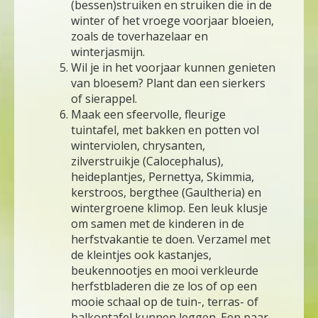
(bessen)struiken en struiken die in de
winter of het vroege voorjaar bloeien,
zoals de toverhazelaar en
winterjasmijn.
Wil je in het voorjaar kunnen genieten
van bloesem? Plant dan een sierkers
of sierappel.
Maak een sfeervolle, fleurige
tuintafel, met bakken en potten vol
winterviolen, chrysanten,
zilverstruikje (Calocephalus),
heideplantjes, Pernettya, Skimmia,
kerstroos, bergthee (Gaultheria) en
wintergroene klimop. Een leuk klusje
om samen met de kinderen in de
herfstvakantie te doen. Verzamel met
de kleintjes ook kastanjes,
beukennootjes en mooi verkleurde
herfstbladeren die ze los of op een
mooie schaal op de tuin-, terras- of
balkontafel kunnen leggen. Een paar