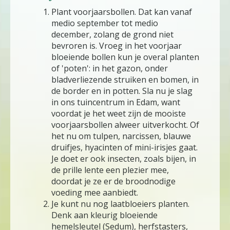
Plant voorjaarsbollen. Dat kan vanaf
medio september tot medio
december, zolang de grond niet
bevroren is. Vroeg in het voorjaar
bloeiende bollen kun je overal planten
of 'poten': in het gazon, onder
bladverliezende struiken en bomen, in
de border en in potten. Sla nu je slag
in ons tuincentrum in Edam, want
voordat je het weet zijn de mooiste
voorjaarsbollen alweer uitverkocht. Of
het nu om tulpen, narcissen, blauwe
druifjes, hyacinten of mini-irisjes gaat.
Je doet er ook insecten, zoals bijen, in
de prille lente een plezier mee,
doordat je ze er de broodnodige
voeding mee aanbiedt.
Je kunt nu nog laatbloeiers planten.
Denk aan kleurig bloeiende
hemelsleutel (Sedum), herfstasters,