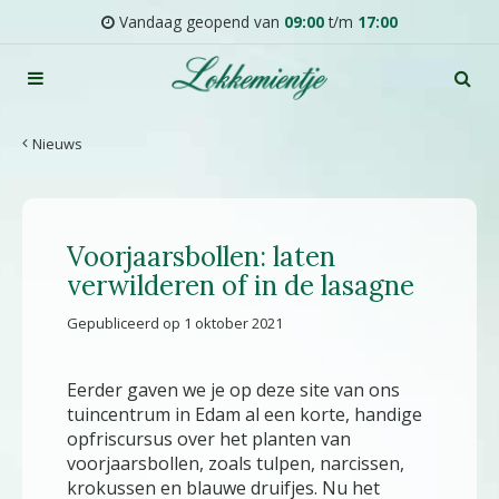
G
Vandaag geopend van
09:00
t/m
17:00
a
n
a
a
r
Nieuws
c
o
n
t
Voorjaarsbollen: laten
e
n
verwilderen of in de lasagne
t
Gepubliceerd op
1 oktober 2021
Eerder gaven we je op deze site van ons
tuincentrum in Edam al een korte, handige
opfriscursus over het planten van
voorjaarsbollen, zoals tulpen, narcissen,
krokussen en blauwe druifjes. Nu het