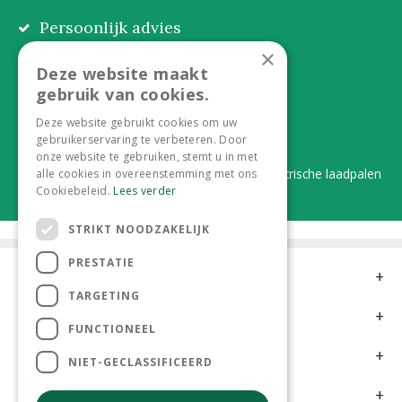
Persoonlijk advies
Eerlijk, lokaal en praktisch
×
Deze website maakt
Alles onder één dak
gebruik van cookies.
Van plant tot complete aanleg
Deze website gebruikt cookies om uw
gebruikerservaring te verbeteren. Door
Duurzaam en dorpsgemak
onze website te gebruiken, stemt u in met
Lever je statiegeldflessen bij ons in én elektrische laadpalen
alle cookies in overeenstemming met ons
Cookiebeleid.
Lees verder
STRIKT NOODZAKELIJK
PRESTATIE
Contact
TARGETING
Openingstijden
FUNCTIONEEL
Meer informatie
NIET-GECLASSIFICEERD
Klantervaringen