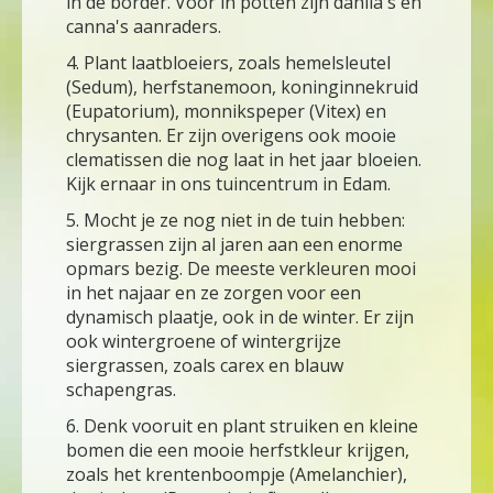
in de border. Voor in potten zijn dahlia's en
canna's aanraders.
4. Plant laatbloeiers, zoals hemelsleutel
(Sedum), herfstanemoon, koninginnekruid
(Eupatorium), monnikspeper (Vitex) en
chrysanten. Er zijn overigens ook mooie
clematissen die nog laat in het jaar bloeien.
Kijk ernaar in ons tuincentrum in Edam.
5. Mocht je ze nog niet in de tuin hebben:
siergrassen zijn al jaren aan een enorme
opmars bezig. De meeste verkleuren mooi
in het najaar en ze zorgen voor een
dynamisch plaatje, ook in de winter. Er zijn
ook wintergroene of wintergrijze
siergrassen, zoals carex en blauw
schapengras.
6. Denk vooruit en plant struiken en kleine
bomen die een mooie herfstkleur krijgen,
zoals het krentenboompje (Amelanchier),