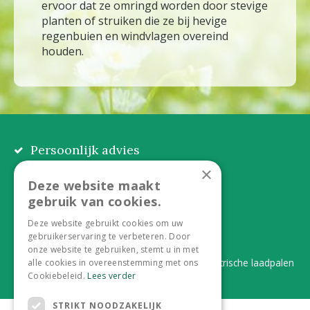
ervoor dat ze omringd worden door stevige
planten of struiken die ze bij hevige
regenbuien en windvlagen overeind
houden.
Persoonlijk advies
Eerlijk, lokaal en praktisch
×
Deze website maakt
Alles onder één dak
gebruik van cookies.
Van plant tot complete aanleg
Deze website gebruikt cookies om uw
gebruikerservaring te verbeteren. Door
Duurzaam en dorpsgemak
onze website te gebruiken, stemt u in met
Lever je statiegeldflessen bij ons in én elektrische laadpalen
alle cookies in overeenstemming met ons
Cookiebeleid.
Lees verder
STRIKT NOODZAKELIJK