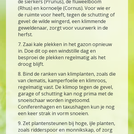
de sierkers (Prunus), de fluweelboom
(Rhus) en kornoelje (Cornus). Voor wie er
de ruimte voor heeft, tegen de schutting of
gevel: de wilde wingerd, een klimmende
geweldenaar, zorgt voor vuurwerk in de
herfst.
7. Zaai kale plekken in het gazon opnieuw
in. Doe dit op een windstille dag en
besproei de plekken regelmatig als het
droog blijft.
8. Bind de ranken van klimplanten, zoals die
van clematis, kamperfoelie en klimroos,
regelmatig vast. De klimop tegen de gevel,
garage of schutting kan nog prima met de
snoeischaar worden ingetoomd.
Coniferenhagen en taxushagen kun je nog
een keer strak in vorm snoeien.
9. Zet plantensteunen bij hoge, ijle planten,
zoals ridderspoor en monnikskap, of zorg