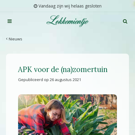
G
Vandaag zijn wij helaas gesloten
a
n
a
a
r
Nieuws
c
o
n
t
APK voor de (na)zomertuin
e
n
Gepubliceerd op
26 augustus 2021
t