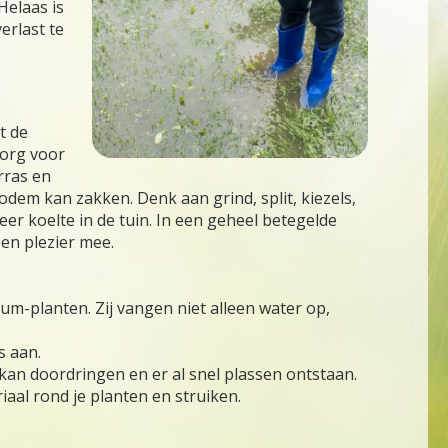
Helaas is
erlast te
t de
Zorg voor
rras en
bodem kan zakken. Denk aan grind, split, kiezels,
er koelte in de tuin. In een geheel betegelde
en plezier mee.
um-planten. Zij vangen niet alleen water op,
s aan.
kan doordringen en er al snel plassen ontstaan.
aal rond je planten en struiken.