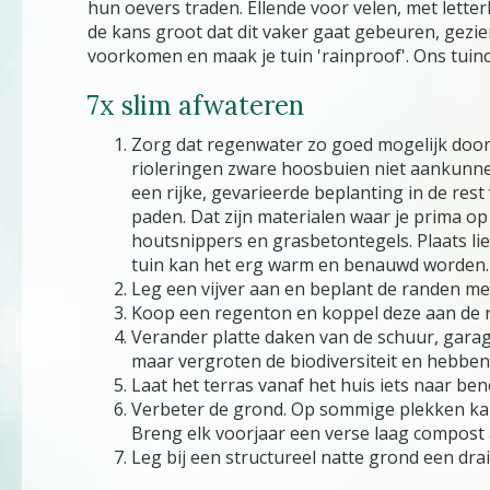
hun oevers traden. Ellende voor velen, met letterl
de kans groot dat dit vaker gaat gebeuren, gez
voorkomen en maak je tuin 'rainproof'. Ons tuinc
7x slim afwateren
Zorg dat regenwater zo goed mogelijk doo
rioleringen zware hoosbuien niet aankunne
een rijke, gevarieerde beplanting in de rest
paden. Dat zijn materialen waar je prima op 
houtsnippers en grasbetontegels. Plaats lie
tuin kan het erg warm en benauwd worden. En
Leg een vijver aan en beplant de randen me
Koop een regenton en koppel deze aan de r
Verander platte daken van de schuur, garage
maar vergroten de biodiversiteit en hebben
Laat het terras vanaf het huis iets naar b
Verbeter de grond. Op sommige plekken kan 
Breng elk voorjaar een verse laag compost 
Leg bij een structureel natte grond een dra