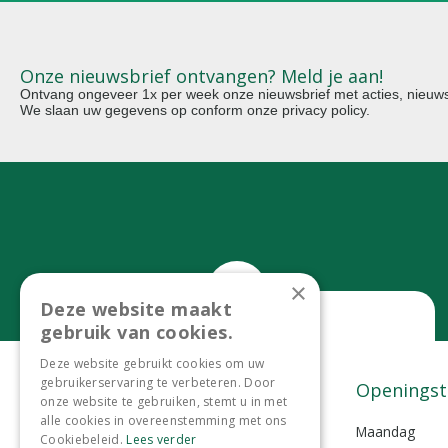
Onze nieuwsbrief ontvangen? Meld je aan!
Ontvang ongeveer 1x per week onze nieuwsbrief met acties, nieuws 
We slaan uw gegevens op conform onze
privacy policy
.
×
Deze website maakt
gebruik van cookies.
Bel ons
Deze website gebruikt cookies om uw
gebruikerservaring te verbeteren. Door
0299-372465
Contact
Openingst
onze website te gebruiken, stemt u in met
alle cookies in overeenstemming met ons
Tuincentrum Lokkemientje
Maandag
Cookiebeleid.
Lees verder