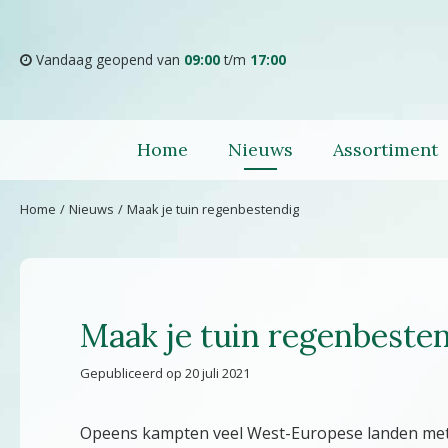
Ga
naar
content
Vandaag geopend van
09:00
t/m
17:00
Home
Nieuws
Assortiment
Home
Nieuws
Maak je tuin regenbestendig
Maak je tuin regenbeste
Gepubliceerd op
20 juli 2021
Opeens kampten veel West-Europese landen met e