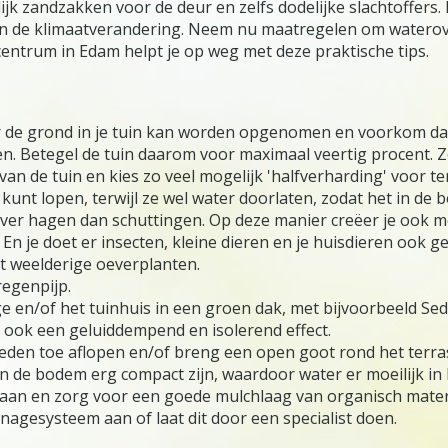
ijk zandzakken voor de deur en zelfs dodelijke slachtoffers. 
ien de klimaatverandering. Neem nu maatregelen om waterov
entrum in Edam helpt je op weg met deze praktische tips.
r de grond in je tuin kan worden opgenomen en voorkom da
n. Betegel de tuin daarom voor maximaal veertig procent. 
 van de tuin en kies zo veel mogelijk 'halfverharding' voor te
kunt lopen, terwijl ze wel water doorlaten, zodat het in de 
ver hagen dan schuttingen. Op deze manier creëer je ook me
 je doet er insecten, kleine dieren en je huisdieren ook ge
t weelderige oeverplanten.
egenpijp.
 en/of het tuinhuis in een groen dak, met bijvoorbeeld Sed
 ook een geluiddempend en isolerend effect.
eneden toe aflopen en/of breng een open goot rond het terra
de bodem erg compact zijn, waardoor water er moeilijk in 
aan en zorg voor een goede mulchlaag van organisch materi
inagesysteem aan of laat dit door een specialist doen.