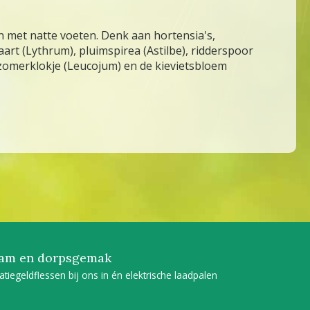
en met natte voeten. Denk aan hortensia's,
rt (Lythrum), pluimspirea (Astilbe), ridderspoor
t zomerklokje (Leucojum) en de kievietsbloem
am en dorpsgemak
tatiegeldflessen bij ons in én elektrische laadpalen