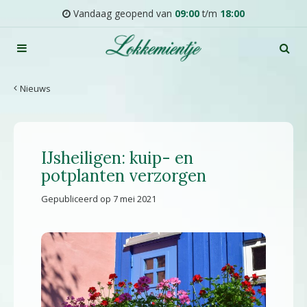
G
Vandaag geopend van
09:00
t/m
18:00
a
n
a
a
r
Nieuws
c
o
n
t
IJsheiligen: kuip- en
e
n
potplanten verzorgen
t
Gepubliceerd op
7 mei 2021