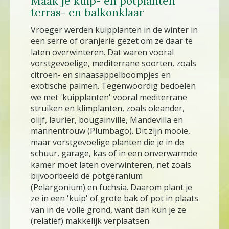
Maak je kuip- en potplanten
terras- en balkonklaar
Vroeger werden kuipplanten in de winter in
een serre of oranjerie gezet om ze daar te
laten overwinteren. Dat waren vooral
vorstgevoelige, mediterrane soorten, zoals
citroen- en sinaasappelboompjes en
exotische palmen. Tegenwoordig bedoelen
we met 'kuipplanten' vooral mediterrane
struiken en klimplanten, zoals oleander,
olijf, laurier, bougainville, Mandevilla en
mannentrouw (Plumbago). Dit zijn mooie,
maar vorstgevoelige planten die je in de
schuur, garage, kas of in een onverwarmde
kamer moet laten overwinteren, net zoals
bijvoorbeeld de potgeranium
(Pelargonium) en fuchsia. Daarom plant je
ze in een 'kuip' of grote bak of pot in plaats
van in de volle grond, want dan kun je ze
(relatief) makkelijk verplaatsen