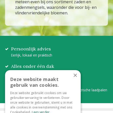
meteen even bij ons sortiment zaden en
zadenmengsels, waaronder die voor bij- en
vlindervriendelijke bloemen.
Persoonlijk advies
Eerlijk, lokaal en praktisch
Alles onder één dak
Van plant tot complete aanleg
×
Deze website maakt
Duurzaam en dorpsgemak
gebruik van cookies.
Lever je statiegeldflessen bij ons in én elektrische laadpalen
Deze website gebruikt cookies om uw
gebruikerservaring te verbeteren. Door
onze website te gebruiken, stemt u in met
alle cookies in overeenstemming met ons
Cookiebeleid.
Lees verder