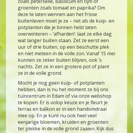
zoals peterselie, basilicum en tijm of
groenten zoals tomaat en paprika? Om
deze te laten wennen aan het frisse
buitenleven moet je ze – net als de kuip- en
potplanten die je binnen hebt laten
overwinteren – ‘afharden’: laat ze elke dag
wat langer buiten staan. Zet ze eerst een
uur of drie buiten, op een beschutte plek
en niet meteen in de volle zon. Vanaf 15 mei
kunnen ze zeker buiten blijven, ook ’s
nachts. Zet ze in een grotere pot of plant
ze in de volle grond.
Mocht je nog geen kuip- of potplanten
hebben, dan is nu het moment ze bij ons
tuincentrum in Edam of via onze webshop
te kopen. Er is volop keuze en je fleurt je
terras en balkon er in een handomdraai
mee op. En je kunt nu ook heel veel
eenjarige bloemen, kruiden en groenten
ter plekke in de volle grond zaaien. Kijk dus