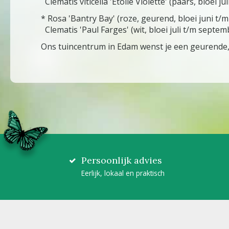
Clematis viticella 'Etoile Violette' (paars, bloei j
* Rosa 'Bantry Bay' (roze, geurend, bloei juni t/
Clematis 'Paul Farges' (wit, bloei juli t/m septem
Ons tuincentrum in Edam wenst je een geurende,
Persoonlijk advies
Eerlijk, lokaal en praktisch