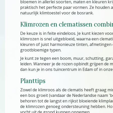
bloemen in allerlei soorten, maten en kleuren kr
praktisch het perfecte paar vormen. Ze houden al
natuurlijk klimtoestel voor de bosrank.
Klimrozen en clematissen combi
De keuze is in feite eindeloos. Je kunt kiezen voo
klimrozen is snel uitgebloeid, waarna een clemat
kleuren of juist harmonieuze tinten, afmetingen 
grootbloemige typen.
Je kunt ze tegen een boom, muur, schutting, gar
leiden. Wanneer je de rozen opbindt grijpen de m
dan kun je in ons tuincentrum in Edam of in onz
Planttips
Zowel de klimroos als de clematis heeft graag mi
een bos groeit (vandaar de Nederlandse naam 'bosr
behoren tot de langst en rijkst bloeiende klimpl
de klimrozen genoeg ondersteuning hebben. Houd
vocht uit de grond kunnen opnemen.