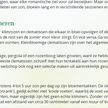
ijgen, waar elke romantische ziel voor zal bezwijken. Maar 
lebei van zon, bloeien lang en in verschillende seizoenen en
neren
r klimrozen en clematissen die elkaar in bloei opvolgen of di
is de rest van de zomer voor kleur zorgt. En vice versa. Ga
en vormen. Kleinbloemige clematissen zijn over het algemeen
age, pergola of een rozenboog laten groeien, want ze hebb
eeste clematissen zichzelf met hun tentakels aan hun rozenp
e webshop ook nog een selectie maken uit aantrekkelijk geu
nstens 4 tot 5 uur zon per dag op zijn bloementakken. De cl
ank'), gedijt echter met 'koele voeten', waarbij de voet va
anten, maar eigenlijk zijn het geen echte klimmers. Zonder o
 een afstand van circa 30 centimeter vanaf een muur of b