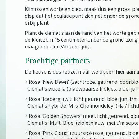
Klimrozen wortelen diep, maak dus een groot plan
diep dat het oculatiepunt zich net onder de grond
erbij plant.
Plant de clematis aan de rand van het wortelgebi
de kluit zo'n 15 centimeter onder de grond. Zorg
maagdenpalm (Vinca major).
Prachtige partners
De keuze is dus reuze, maar we tippen hier aan 
* Rosa 'New Dawn' (zachtroze, geurend, doorbloe
Clematis viticella (blauwpaarse klokjes; bloei jul
* Rosa 'Iceberg' (wit, licht geurend, bloei juni t/
Clematis hybride 'Mrs. Cholmondeley' (lila / licht
* Rosa 'Golden Showers' (geel, licht geurend, bloe
Clematis 'Multi Blue' (violetblauw, mei t/m sept
* Rosa 'Pink Cloud' (zuurstokroze, geurend, bloei