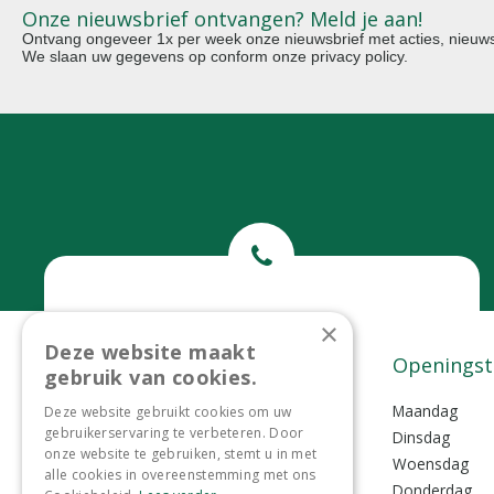
Onze nieuwsbrief ontvangen? Meld je aan!
Ontvang ongeveer 1x per week onze nieuwsbrief met acties, nieuws 
We slaan uw gegevens op conform onze
privacy policy
.
Bel ons
×
Deze website maakt
0299-372465
Contact
Openingst
gebruik van cookies.
Tuincentrum Lokkemientje
Maandag
Deze website gebruikt cookies om uw
gebruikerservaring te verbeteren. Door
Lokkemientjesweg 1
Dinsdag
onze website te gebruiken, stemt u in met
1135 VZ Edam
Woensdag
alle cookies in overeenstemming met ons
Donderdag