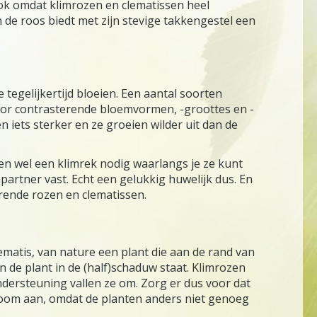
ook omdat klimrozen en clematissen heel
 de roos biedt met zijn stevige takkengestel een
e tegelijkertijd bloeien. Een aantal soorten
 voor contrasterende bloemvormen, -groottes en -
 iets sterker en ze groeien wilder uit dan de
en wel een klimrek nodig waarlangs je ze kunt
artner vast. Echt een gelukkig huwelijk dus. En
rende rozen en clematissen.
ematis, van nature een plant die aan de rand van
n de plant in de (half)schaduw staat. Klimrozen
ndersteuning vallen ze om. Zorg er dus voor dat
oom aan, omdat de planten anders niet genoeg