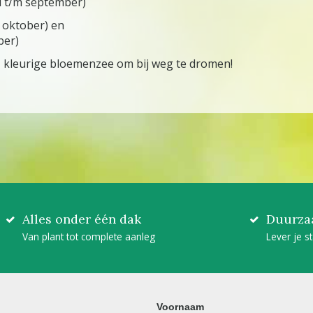
uli t/m september)
m oktober) en
ber)
 kleurige bloemenzee om bij weg te dromen!
Alles onder één dak
Duurza
Van plant tot complete aanleg
Lever je s
Voornaam