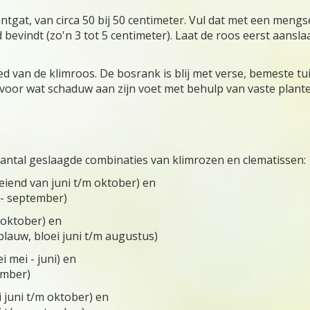
tgat, van circa 50 bij 50 centimeter. Vul dat met een meng
 bevindt (zo'n 3 tot 5 centimeter). Laat de roos eerst aansla
ed van de klimroos. De bosrank is blij met verse, bemeste t
 voor wat schaduw aan zijn voet met behulp van vaste plant
aantal geslaagde combinaties van klimrozen en clematissen:
iend van juni t/m oktober) en
i - september)
m oktober) en
blauw, bloei juni t/m augustus)
i mei - juni) en
ember)
 juni t/m oktober) en